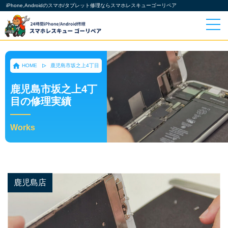
iPhone,Androidのスマホ/タブレット修理ならスマホレスキューゴーリペア
HOME
鹿児島市坂之上4丁目
鹿児島市坂之上4丁
目の修理実績
Works
鹿児島店