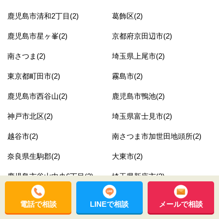
鹿児島市清和2丁目(2)
葛飾区(2)
鹿児島市星ヶ峯(2)
京都府京田辺市(2)
南さつま(2)
埼玉県上尾市(2)
東京都町田市(2)
霧島市(2)
鹿児島市西谷山(2)
鹿児島市鴨池(2)
神戸市北区(2)
埼玉県富士見市(2)
越谷市(2)
南さつま市加世田地頭所(2)
奈良県生駒郡(2)
大東市(2)
鹿児島市谷山中央6丁目(2)
埼玉県新座市(2)
鹿児島市明和(2)
薩摩川内市(2)
電話で相談
LINEで相談
メールで相談
鹿児島市皇徳寺台3丁目(2)
埼玉県鴻巣市(2)