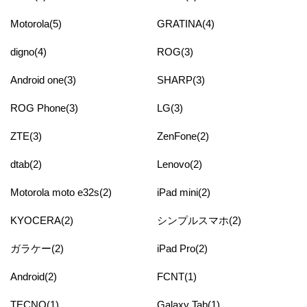
Motorola(5)
GRATINA(4)
digno(4)
ROG(3)
Android one(3)
SHARP(3)
ROG Phone(3)
LG(3)
ZTE(3)
ZenFone(2)
dtab(2)
Lenovo(2)
Motorola moto e32s(2)
iPad mini(2)
KYOCERA(2)
シンプルスマホ(2)
ガラケー(2)
iPad Pro(2)
Android(2)
FCNT(1)
TECNO(1)
Galaxy Tab(1)