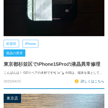
杉並区
iPhone
液晶の異常
東京都杉並区でiPhone15Proの液晶異常修理
こんばんは！ GOリペアの木村です٩( ‘ω’ )و 今回は、端末を落として…
2025/04/15
詳しくはこちら
東京店