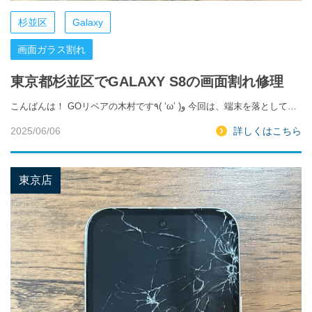
杉並区
Galaxy
画面ガラス割れ
東京都杉並区でGALAXY S8の画面割れ修理
こんばんは！ GOリペアの木村です٩( ‘ω’ )و 今回は、端末を落として…
2025/06/06
詳しくはこちら
東京店