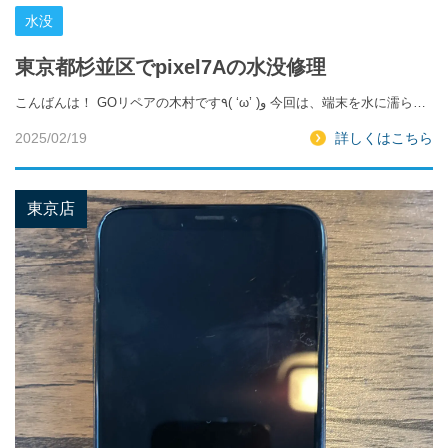
水没
東京都杉並区でpixel7Aの水没修理
こんばんは！ GOリペアの木村です٩( ‘ω’ )و 今回は、端末を水に濡ら…
2025/02/19
詳しくはこちら
東京店