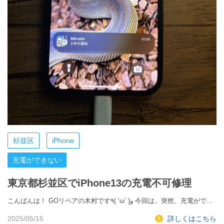
杉並区
iPhone
充電ができない
東京都杉並区でiPhone13の充電不可修理
こんばんは！ GOリペアの木村です٩( ‘ω’ )و 今回は、突然、充電がで…
2025/05/15
詳しくはこちら