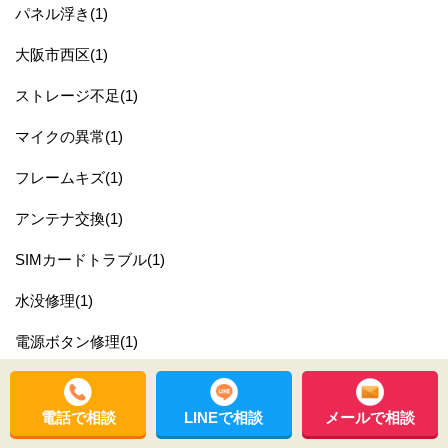
パネル浮き(1)
大阪市西区(1)
ストレージ不足(1)
マイクの異常(1)
フレームキズ(1)
アンテナ交換(1)
SIMカードトラブル(1)
水没修理(1)
電源ボタン修理(1)
リアカメラガラス割れ修理(1)
電話で相談
LINEで相談
メールで相談
フレーム曲がり(1)