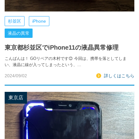
杉並区
iPhone
液晶の異常
東京都杉並区でiPhone11の液晶異常修理
こんばんは！ GOリペアの木村です😊 今回は、携帯を落としてしま
い、液晶に線が入ってしまったという、…
2024/09/02
詳しくはこちら
東京店