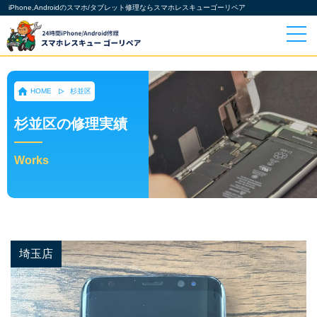
iPhone,Androidのスマホ/タブレット修理ならスマホレスキューゴーリペア
HOME
杉並区
杉並区の修理実績
Works
埼玉店