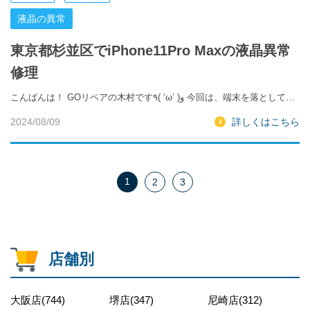
液晶の異常
東京都杉並区でiPhone11Pro Maxの液晶異常
修理
こんばんは！ GOリペアの木村です٩( ‘ω’ )و 今回は、端末を落として…
2024/08/09
詳しくはこちら
1
2
3
店舗別
大阪店(744)
堺店(347)
尼崎店(312)