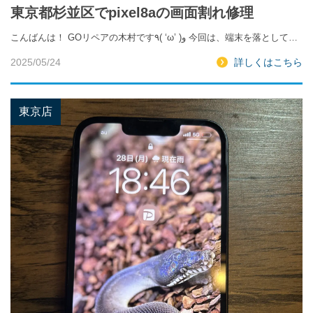
東京都杉並区でpixel8aの画面割れ修理
こんばんは！ GOリペアの木村です٩( ‘ω’ )و 今回は、端末を落として…
2025/05/24
詳しくはこちら
東京店