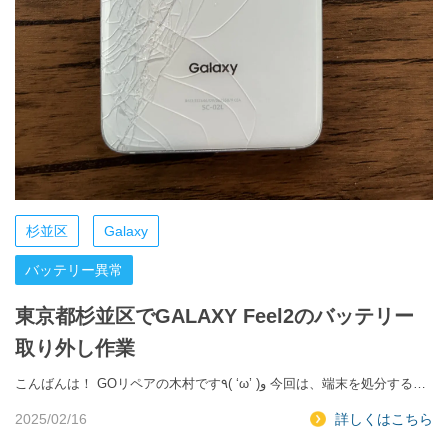
杉並区
Galaxy
バッテリー異常
東京都杉並区でGALAXY Feel2のバッテリー
取り外し作業
こんばんは！ GOリペアの木村です٩( ‘ω’ )و 今回は、端末を処分する…
2025/02/16
詳しくはこちら