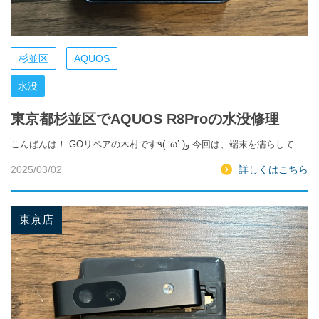
杉並区
AQUOS
水没
東京都杉並区でAQUOS R8Proの水没修理
こんばんは！ GOリペアの木村です٩( ‘ω’ )و 今回は、端末を濡らして…
2025/03/02
詳しくはこちら
東京店