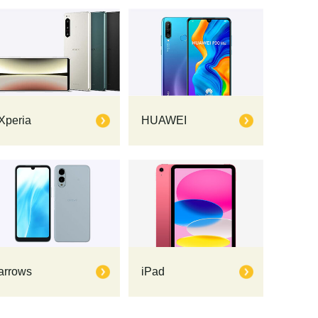
HUAWEI
Xperia
arrows
iPad