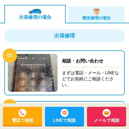
出張修理の場合
郵送修理の場合
出張修理
01
相談・お問い合わせ
まずは電話・メール・LINEな
どでお気軽にご相談くださ
い。
02
見積り・ご予約
電話で相談
LINEで相談
メールで相談
症状やお困りごとをヒアリン