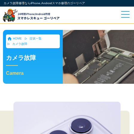
カメラ故障修理ならiPhone,Androidスマホ修理のゴーリペア
HOME
症状一覧
カメラ故障
カメラ故障
Camera