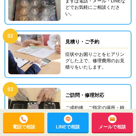
まずは電話・メール・LINEな
どでお気軽にご相談くださ
い。
02
見積り・ご予約
症状やお困りごとをヒアリン
グした上で、修理費用のお見
積りをいたします。
03
ご訪問・修理対応
ご成約後、ご指定の場所・時
間でお伺いし、ゴーリペアの
車内にて修理を行います。
電話で相談
LINEで相談
メールで相談