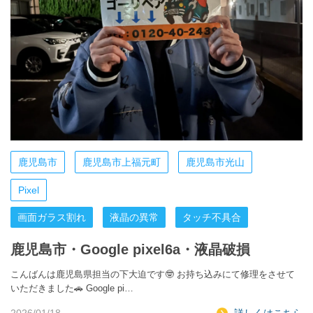
鹿児島市
鹿児島市上福元町
鹿児島市光山
Pixel
画面ガラス割れ
液晶の異常
タッチ不具合
鹿児島市・Google pixel6a・液晶破損
こんばんは鹿児島県担当の下大迫です🤓 お持ち込みにて修理をさせて
いただきました🚗 Google pi…
2026/01/18
詳しくはこちら