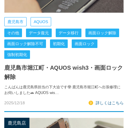
鹿児島市
AQUOS
その他
データ復元
データ移行
画面ロック解除
画面ロック解除不可
初期化
画面ロック
強制初期化
鹿児島市堀江町・AQUOS wish3・画面ロック
解除
こんばんは鹿児島県担当の下大迫です🤓 鹿児島市堀江町へ出張修理に
お伺いしました🚗 AQUOS wis…
2025/12/18
詳しくはこちら
鹿児島店