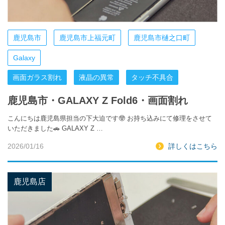
鹿児島市
鹿児島市上福元町
鹿児島市樋之口町
Galaxy
画面ガラス割れ
液晶の異常
タッチ不具合
鹿児島市・GALAXY Z Fold6・画面割れ
こんにちは鹿児島県担当の下大迫です🤓 お持ち込みにて修理をさせて
いただきました🚗 GALAXY Z …
2026/01/16
詳しくはこちら
鹿児島店