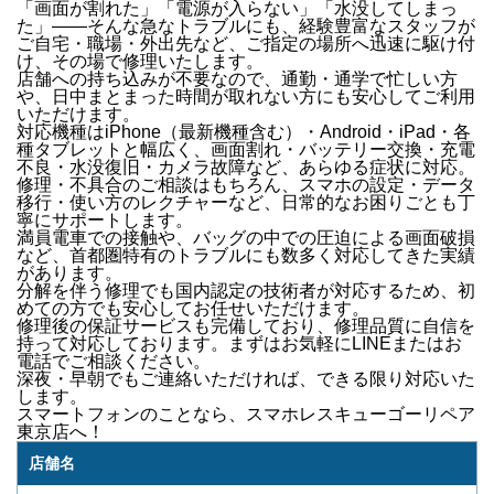
「画面が割れた」「電源が入らない」「水没してしまっ
た」
——そんな急なトラブルにも、経験豊富なスタッフが
ご自宅・職場・外出先など、ご指定の場所へ迅速に駆け付
け
、その場で修理いたします。
店舗への持ち込みが不要なので、通勤・通学で忙しい方
や、日中まとまった時間が取れない方にも安心してご利用
いただけます。
対応機種は
iPhone（最新機種含む）・Android・iPad・各
種タブレット
と幅広く、
画面割れ・バッテリー交換・充電
不良・水没復旧・カメラ故障
など、あらゆる症状に対応。
修理・不具合のご相談はもちろん、
スマホの設定・データ
移行・使い方のレクチャー
など、日常的なお困りごとも丁
寧にサポートします。
満員電車での接触や、バッグの中での圧迫による画面破損
など、
首都圏特有のトラブル
にも数多く対応してきた実績
があります。
分解を伴う修理でも国内認定の技術者が対応するため、初
めての方でも安心してお任せいただけます。
修理後の
保証サービス
も完備しており、修理品質に自信を
持って対応しております。
まずはお気軽にLINEまたはお
電話でご相談ください。
深夜・早朝でもご連絡いただければ、できる限り対応いた
します。
スマートフォンのことなら、
スマホレスキューゴーリペア
東京店
へ！
店舗名