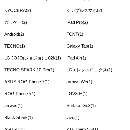
KYOCERA(2)
シンプルスマホ(2)
ガラケー(2)
iPad Pro(2)
Android(2)
FCNT(1)
TECNO(1)
Galaxy Tab(1)
LG JOJO(ジョジョ) L-02K(1)
iPad Air(1)
TECNO SPARK 10 Pro(1)
LGエレクトロニクス(1)
ASUS ROG Phone 7(1)
arrows We(1)
ROG Phone7(1)
LGV30+(1)
arrwos(1)
Surface Go3(1)
Black Shark(1)
vivo(1)
ASUSU(1)
ZTE libero 5G(1)