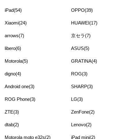
iPad(54)
OPPO(39)
Xiaomi(24)
HUAWEI(17)
arrows(7)
京セラ(7)
libero(6)
ASUS(5)
Motorola(5)
GRATINA(4)
digno(4)
ROG(3)
Android one(3)
SHARP(3)
ROG Phone(3)
LG(3)
ZTE(3)
ZenFone(2)
dtab(2)
Lenovo(2)
Motorola moto e32s(2)
iPad mini(2)