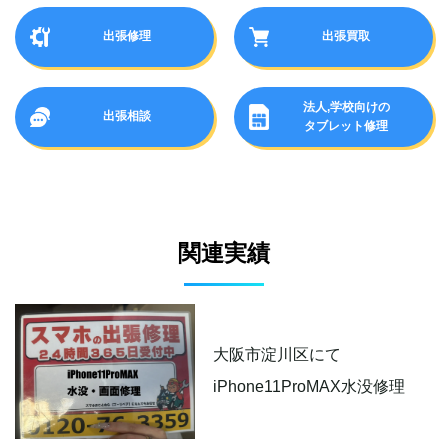
出張修理
出張買取
法人,学校向けの
出張相談
タブレット修理
関連実績
大阪市淀川区にて
iPhone11ProMAX水没修理