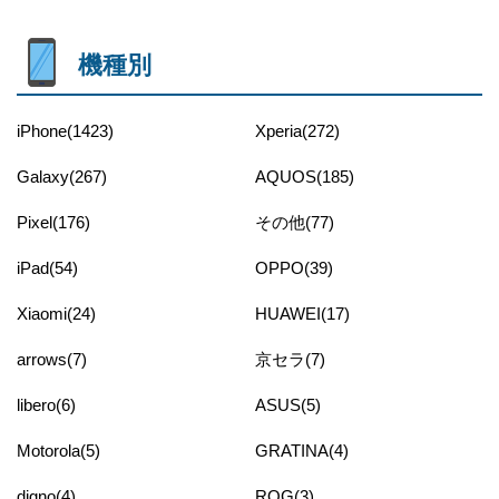
機種別
iPhone(1423)
Xperia(272)
Galaxy(267)
AQUOS(185)
Pixel(176)
その他(77)
iPad(54)
OPPO(39)
Xiaomi(24)
HUAWEI(17)
arrows(7)
京セラ(7)
libero(6)
ASUS(5)
Motorola(5)
GRATINA(4)
digno(4)
ROG(3)