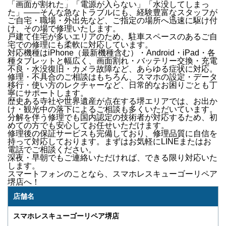
「画面が割れた」「電源が入らない」「水没してしまっ
た」
——そんな急なトラブルにも、経験豊富なスタッフが
ご自宅・職場・外出先など、ご指定の場所へ迅速に駆け付
け
、その場で修理いたします。
戸建て住宅が多いエリアのため、駐車スペースのあるご自
宅での修理にも柔軟に対応しています。
対応機種は
iPhone（最新機種含む）・Android・iPad・各
種タブレット
と幅広く、
画面割れ・バッテリー交換・充電
不良・水没復旧・カメラ故障
など、あらゆる症状に対応。
修理・不具合のご相談はもちろん、
スマホの設定・データ
移行・使い方のレクチャー
など、日常的なお困りごとも丁
寧にサポートします。
歴史ある寺社や世界遺産が点在する堺エリアでは、
お出か
け・観光中の落下
によるご相談も多くいただいています。
分解を伴う修理でも国内認定の技術者が対応するため、初
めての方でも安心してお任せいただけます。
修理後の
保証サービス
も完備しており、修理品質に自信を
持って対応しております。
まずはお気軽にLINEまたはお
電話でご相談ください。
深夜・早朝でもご連絡いただければ、できる限り対応いた
します。
スマートフォンのことなら、
スマホレスキューゴーリペア
堺店
へ！
店舗名
スマホレスキューゴーリペア堺店