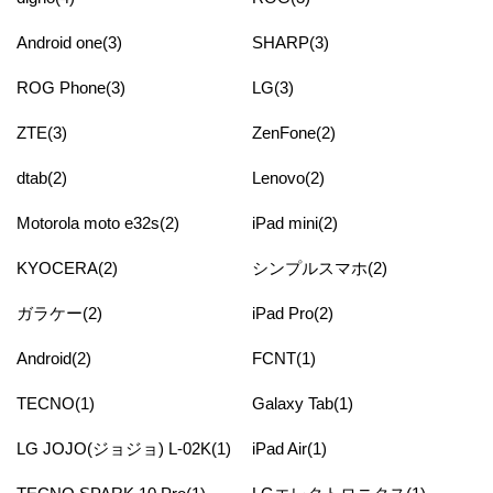
Android one(3)
SHARP(3)
ROG Phone(3)
LG(3)
ZTE(3)
ZenFone(2)
dtab(2)
Lenovo(2)
Motorola moto e32s(2)
iPad mini(2)
KYOCERA(2)
シンプルスマホ(2)
ガラケー(2)
iPad Pro(2)
Android(2)
FCNT(1)
TECNO(1)
Galaxy Tab(1)
LG JOJO(ジョジョ) L-02K(1)
iPad Air(1)