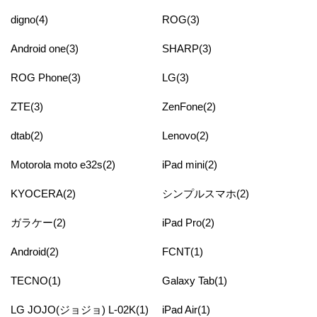
digno(4)
ROG(3)
Android one(3)
SHARP(3)
ROG Phone(3)
LG(3)
ZTE(3)
ZenFone(2)
dtab(2)
Lenovo(2)
Motorola moto e32s(2)
iPad mini(2)
KYOCERA(2)
シンプルスマホ(2)
ガラケー(2)
iPad Pro(2)
Android(2)
FCNT(1)
TECNO(1)
Galaxy Tab(1)
LG JOJO(ジョジョ) L-02K(1)
iPad Air(1)