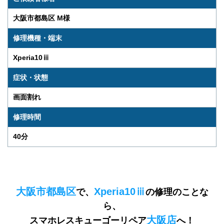
大阪市都島区 M様
修理機種・端末
Xperia10ⅲ
症状・状態
画面割れ
修理時間
40分
大阪市都島区
Xperia10ⅲ
で、
の修理のことな
ら、
大阪店
スマホレスキューゴーリペア
へ！