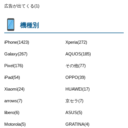
広告が出てくる(1)
機種別
iPhone(1423)
Xperia(272)
Galaxy(267)
AQUOS(185)
Pixel(176)
その他(77)
iPad(54)
OPPO(39)
Xiaomi(24)
HUAWEI(17)
arrows(7)
京セラ(7)
libero(6)
ASUS(5)
Motorola(5)
GRATINA(4)