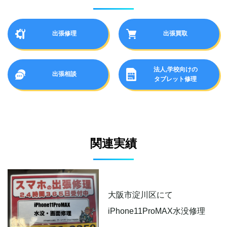
出張修理
出張買取
法人,学校向けの
出張相談
タブレット修理
関連実績
大阪市淀川区にて
iPhone11ProMAX水没修理