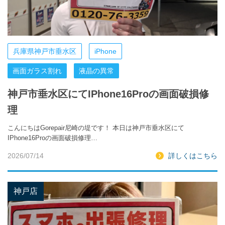
兵庫県神戸市垂水区
iPhone
画面ガラス割れ
液晶の異常
神戸市垂水区にてIPhone16Proの画面破損修
理
こんにちはGorepair尼崎の堤です！ 本日は神戸市垂水区にて
IPhone16Proの画面破損修理…
2026/07/14
詳しくはこちら
神戸店