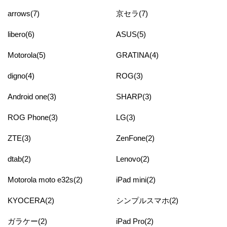
arrows(7)
京セラ(7)
libero(6)
ASUS(5)
Motorola(5)
GRATINA(4)
digno(4)
ROG(3)
Android one(3)
SHARP(3)
ROG Phone(3)
LG(3)
ZTE(3)
ZenFone(2)
dtab(2)
Lenovo(2)
Motorola moto e32s(2)
iPad mini(2)
KYOCERA(2)
シンプルスマホ(2)
ガラケー(2)
iPad Pro(2)