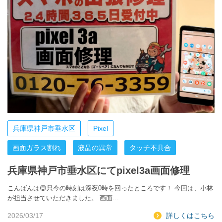
兵庫県神戸市垂水区
Pixel
画面ガラス割れ
液晶の異常
タッチ不具合
兵庫県神戸市垂水区にてpixel3a画面修理
こんばんは😊只今の時刻は深夜0時を回ったところです！ 今回は、小林
が担当させていただきました。 画面…
2026/03/17
詳しくはこちら