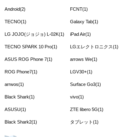
Android(2)
FCNT(1)
TECNO(1)
Galaxy Tab(1)
LG JOJO(ジョジョ) L-02K(1)
iPad Air(1)
TECNO SPARK 10 Pro(1)
LGエレクトロニクス(1)
ASUS ROG Phone 7(1)
arrows We(1)
ROG Phone7(1)
LGV30+(1)
arrwos(1)
Surface Go3(1)
Black Shark(1)
vivo(1)
ASUSU(1)
ZTE libero 5G(1)
Black Shark2(1)
タブレット(1)