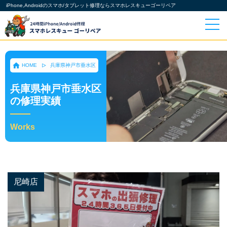
iPhone,Androidのスマホ/タブレット修理ならスマホレスキューゴーリペア
HOME
兵庫県神戸市垂水区
兵庫県神戸市垂水区
の修理実績
Works
尼崎店