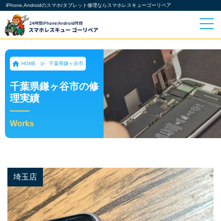
iPhone,Androidのスマホ/タブレット修理ならスマホレスキューゴーリペア
HOME
千葉県鎌ヶ谷市
千葉県鎌ヶ谷市の修
理実績
Works
埼玉店