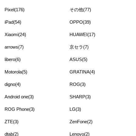
Pixel(176)
その他(77)
iPad(54)
OPPO(39)
Xiaomi(24)
HUAWEI(17)
arrows(7)
京セラ(7)
libero(6)
ASUS(5)
Motorola(5)
GRATINA(4)
digno(4)
ROG(3)
Android one(3)
SHARP(3)
ROG Phone(3)
LG(3)
ZTE(3)
ZenFone(2)
dtab(2)
Lenovo(2)