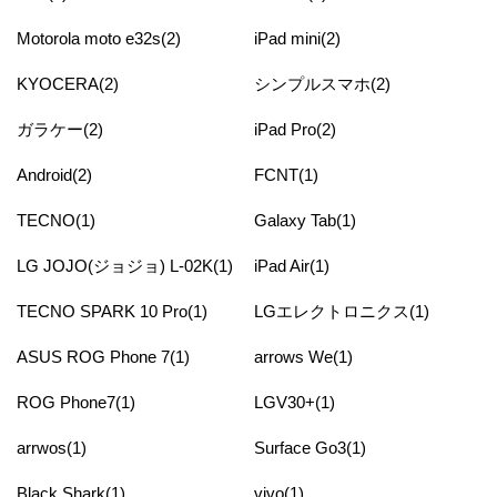
Motorola moto e32s(2)
iPad mini(2)
KYOCERA(2)
シンプルスマホ(2)
ガラケー(2)
iPad Pro(2)
Android(2)
FCNT(1)
TECNO(1)
Galaxy Tab(1)
LG JOJO(ジョジョ) L-02K(1)
iPad Air(1)
TECNO SPARK 10 Pro(1)
LGエレクトロニクス(1)
ASUS ROG Phone 7(1)
arrows We(1)
ROG Phone7(1)
LGV30+(1)
arrwos(1)
Surface Go3(1)
Black Shark(1)
vivo(1)