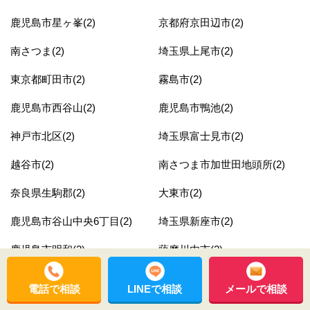
鹿児島市星ヶ峯(2)
京都府京田辺市(2)
南さつま(2)
埼玉県上尾市(2)
東京都町田市(2)
霧島市(2)
鹿児島市西谷山(2)
鹿児島市鴨池(2)
神戸市北区(2)
埼玉県富士見市(2)
越谷市(2)
南さつま市加世田地頭所(2)
奈良県生駒郡(2)
大東市(2)
鹿児島市谷山中央6丁目(2)
埼玉県新座市(2)
鹿児島市明和(2)
薩摩川内市(2)
鹿児島市皇徳寺台3丁目(2)
埼玉県鴻巣市(2)
電話で相談
LINEで相談
メールで相談
長泉町(2)
埼玉県熊谷市(2)