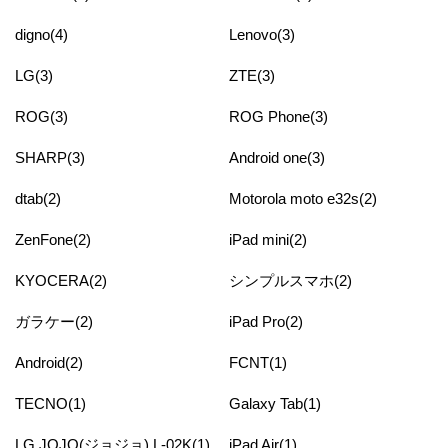
digno(4)
Lenovo(3)
LG(3)
ZTE(3)
ROG(3)
ROG Phone(3)
SHARP(3)
Android one(3)
dtab(2)
Motorola moto e32s(2)
ZenFone(2)
iPad mini(2)
KYOCERA(2)
シンプルスマホ(2)
ガラケー(2)
iPad Pro(2)
Android(2)
FCNT(1)
TECNO(1)
Galaxy Tab(1)
LG JOJO(ジョジョ) L-02K(1)
iPad Air(1)