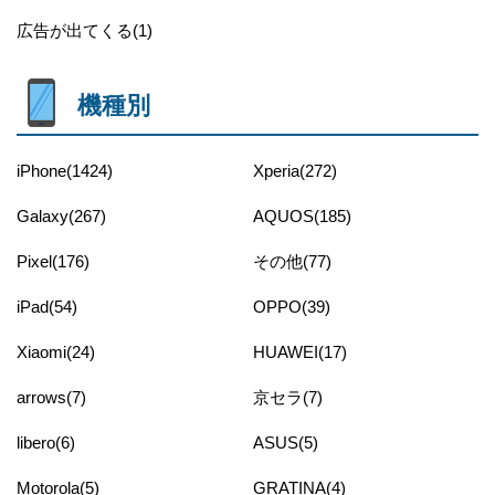
広告が出てくる(1)
機種別
iPhone(1424)
Xperia(272)
Galaxy(267)
AQUOS(185)
Pixel(176)
その他(77)
iPad(54)
OPPO(39)
Xiaomi(24)
HUAWEI(17)
arrows(7)
京セラ(7)
libero(6)
ASUS(5)
Motorola(5)
GRATINA(4)