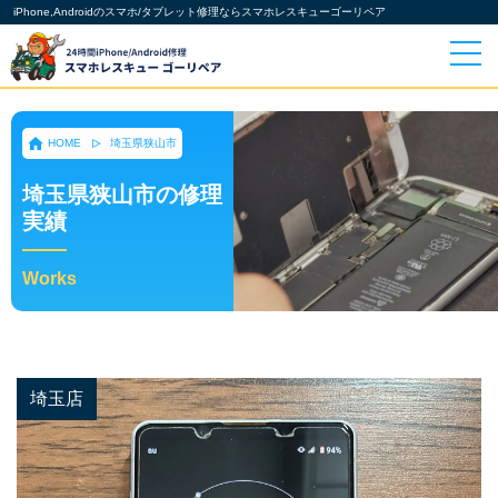
iPhone,Androidのスマホ/タブレット修理ならスマホレスキューゴーリペア
HOME
埼玉県狭山市
埼玉県狭山市の修理
実績
Works
埼玉店