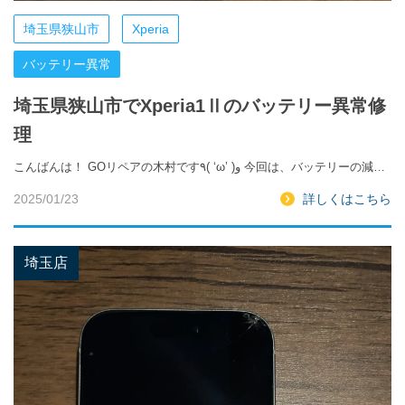
埼玉県狭山市
Xperia
バッテリー異常
埼玉県狭山市でXperia1Ⅱのバッテリー異常修
理
こんばんは！ GOリペアの木村です٩( ‘ω’ )و 今回は、バッテリーの減…
2025/01/23
詳しくはこちら
埼玉店