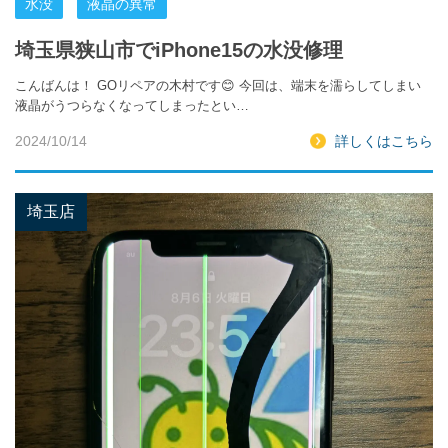
水没
液晶の異常
埼玉県狭山市でiPhone15の水没修理
こんばんは！ GOリペアの木村です😊 今回は、端末を濡らしてしまい
液晶がうつらなくなってしまったとい…
2024/10/14
詳しくはこちら
埼玉店