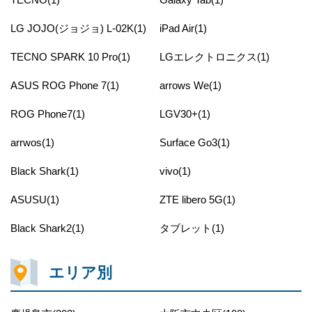
LG JOJO(ジョジョ) L-02K(1)
iPad Air(1)
TECNO SPARK 10 Pro(1)
LGエレクトロニクス(1)
ASUS ROG Phone 7(1)
arrows We(1)
ROG Phone7(1)
LGV30+(1)
arrwos(1)
Surface Go3(1)
Black Shark(1)
vivo(1)
ASUSU(1)
ZTE libero 5G(1)
Black Shark2(1)
タブレット(1)
エリア別