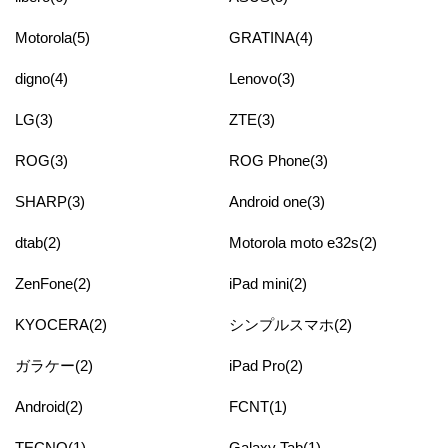
Motorola(5)
GRATINA(4)
digno(4)
Lenovo(3)
LG(3)
ZTE(3)
ROG(3)
ROG Phone(3)
SHARP(3)
Android one(3)
dtab(2)
Motorola moto e32s(2)
ZenFone(2)
iPad mini(2)
KYOCERA(2)
シンプルスマホ(2)
ガラケー(2)
iPad Pro(2)
Android(2)
FCNT(1)
TECNO(1)
Galaxy Tab(1)