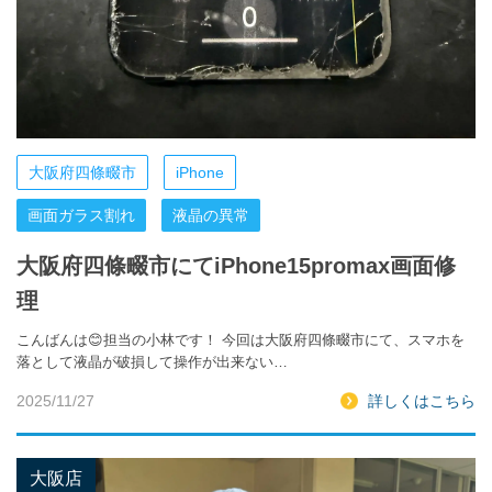
大阪府四條畷市
iPhone
画面ガラス割れ
液晶の異常
大阪府四條畷市にてiPhone15promax画面修
理
こんばんは😊担当の小林です！ 今回は大阪府四條畷市にて、スマホを
落として液晶が破損して操作が出来ない…
2025/11/27
詳しくはこちら
大阪店