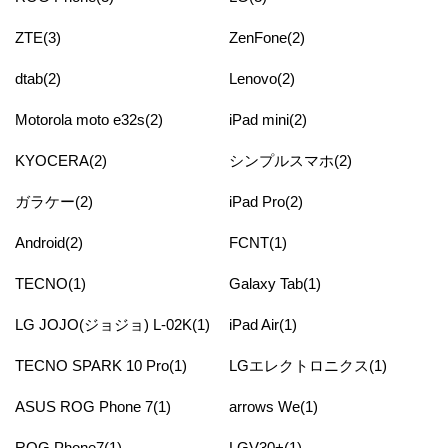
ZTE(3)
ZenFone(2)
dtab(2)
Lenovo(2)
Motorola moto e32s(2)
iPad mini(2)
KYOCERA(2)
シンプルスマホ(2)
ガラケー(2)
iPad Pro(2)
Android(2)
FCNT(1)
TECNO(1)
Galaxy Tab(1)
LG JOJO(ジョジョ) L-02K(1)
iPad Air(1)
TECNO SPARK 10 Pro(1)
LGエレクトロニクス(1)
ASUS ROG Phone 7(1)
arrows We(1)
ROG Phone7(1)
LGV30+(1)