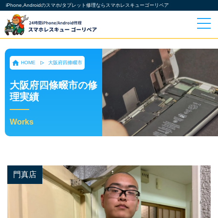
iPhone,Androidのスマホ/タブレット修理ならスマホレスキューゴーリペア
HOME
大阪府四條畷市
大阪府四條畷市の修
理実績
Works
門真店