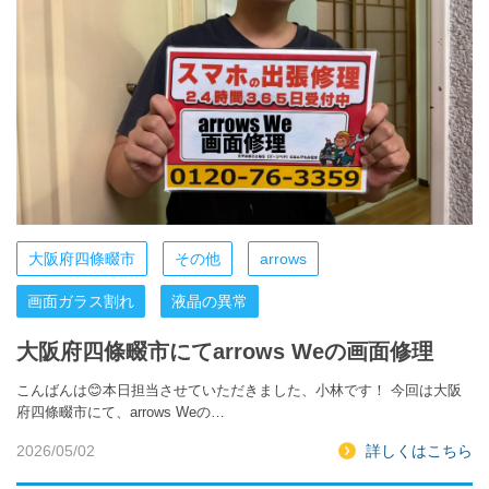
大阪府四條畷市
その他
arrows
画面ガラス割れ
液晶の異常
大阪府四條畷市にてarrows Weの画面修理
こんばんは😊本日担当させていただきました、小林です！ 今回は大阪
府四條畷市にて、arrows Weの…
2026/05/02
詳しくはこちら