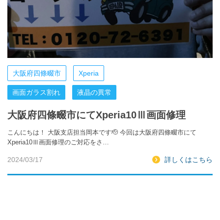
大阪府四條畷市
Xperia
画面ガラス割れ
液晶の異常
大阪府四條畷市にてXperia10Ⅲ画面修理
こんにちは！ 大阪支店担当岡本です🫡 今回は大阪府四條畷市にて
Xperia10Ⅲ画面修理のご対応をさ…
2024/03/17
詳しくはこちら