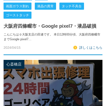
画面ガラス割れ
液晶の異常
タッチ不具合
ゴーストタッチ
大阪府四條畷市・Google pixel7・液晶破損
こんにちは☺️大阪支店の田邊です。 本日12時00分頃、大阪府四條畷市
までGoogle pixel7…
2024/04/15
詳しくはこちら
心斎橋店