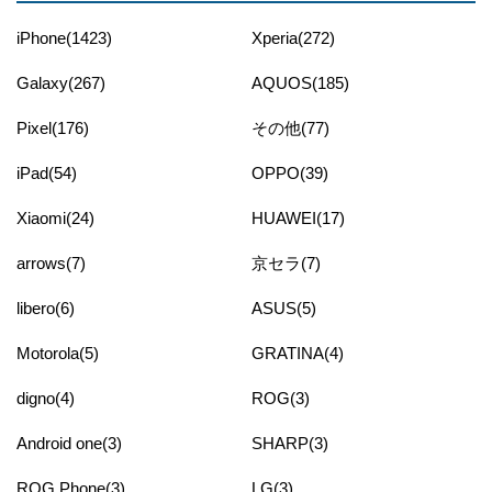
iPhone(1423)
Xperia(272)
Galaxy(267)
AQUOS(185)
Pixel(176)
その他(77)
iPad(54)
OPPO(39)
Xiaomi(24)
HUAWEI(17)
arrows(7)
京セラ(7)
libero(6)
ASUS(5)
Motorola(5)
GRATINA(4)
digno(4)
ROG(3)
Android one(3)
SHARP(3)
ROG Phone(3)
LG(3)