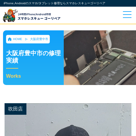
iPhone,Androidのスマホ/タブレット修理ならスマホレスキューゴーリペア
HOME
大阪府豊中市
大阪府豊中市の修理
実績
Works
吹田店