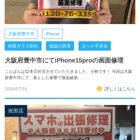
大阪府豊中市
iPhone
画面ガラス割れ
液晶の異常
タッチ不具合
大阪府豊中市にてiPhone15proの画面修理
こんばんは😊本日担当させていただきました、小林です！ 今回は大阪
府豊中市にて、落とした衝撃で液晶破損…
2026/07/16
詳しくはこちら
吹田店