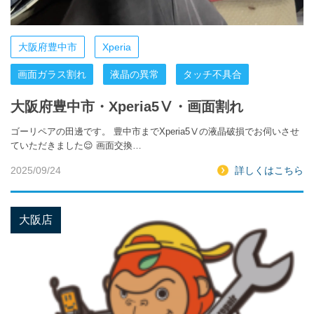
大阪府豊中市
Xperia
画面ガラス割れ
液晶の異常
タッチ不具合
大阪府豊中市・Xperia5Ⅴ・画面割れ
ゴーリペアの田邊です。 豊中市までXperia5Ⅴの液晶破損でお伺いさせ
ていただきました😌 画面交換…
2025/09/24
詳しくはこちら
大阪店