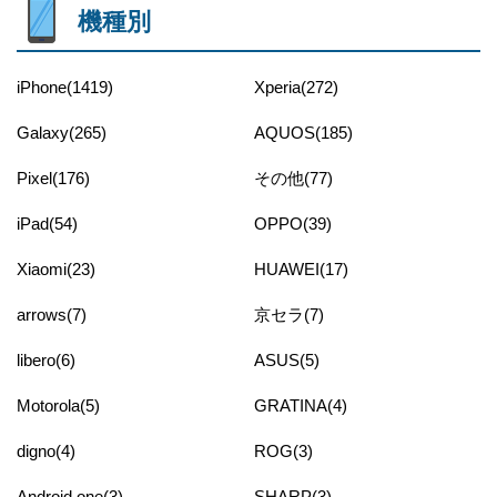
機種別
iPhone(1419)
Xperia(272)
Galaxy(265)
AQUOS(185)
Pixel(176)
その他(77)
iPad(54)
OPPO(39)
Xiaomi(23)
HUAWEI(17)
arrows(7)
京セラ(7)
libero(6)
ASUS(5)
Motorola(5)
GRATINA(4)
digno(4)
ROG(3)
Android one(3)
SHARP(3)