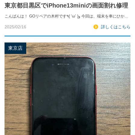
東京都目黒区でiPhone13miniの画面割れ修理
こんばんは！ GOリペアの木村です٩( ‘ω’ )و 今回は、端末を車にひか…
2025/02/16
詳しくはこちら
東京店