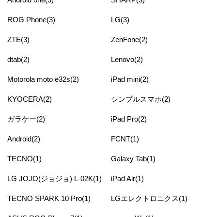
ROG Phone(3)
LG(3)
ZTE(3)
ZenFone(2)
dtab(2)
Lenovo(2)
Motorola moto e32s(2)
iPad mini(2)
KYOCERA(2)
シンプルスマホ(2)
ガラケー(2)
iPad Pro(2)
Android(2)
FCNT(1)
TECNO(1)
Galaxy Tab(1)
LG JOJO(ジョジョ) L-02K(1)
iPad Air(1)
TECNO SPARK 10 Pro(1)
LGエレクトロニクス(1)