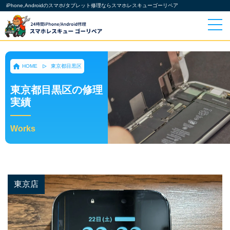
iPhone,Androidのスマホ/タブレット修理ならスマホレスキューゴーリペア
HOME
東京都目黒区
東京都目黒区の修理
実績
Works
東京店