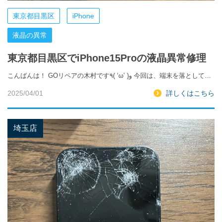
東京都目黒区
iPhone
液晶の異常
東京都目黒区でiPhone15Proの液晶異常修理
こんばんは！ GOリペアの木村です٩( ‘ω’ )و 今回は、端末を落として…
2025/04/01
詳しくはこちら
埼玉店