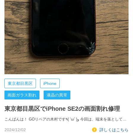
東京都目黒区
iPhone
画面ガラス割れ
液晶の異常
東京都目黒区でiPhone SE2の画面割れ修理
こんばんは！ GOリペアの木村です٩( ‘ω’ )و 今回は、端末を落として…
2024/12/02
詳しくはこちら