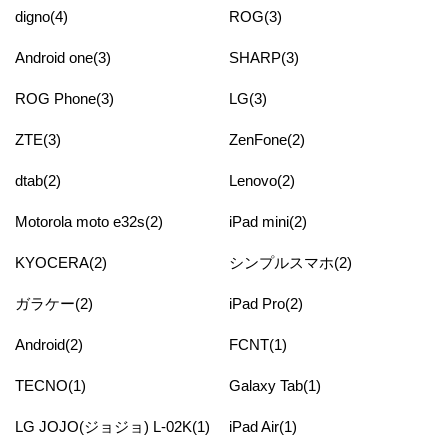
digno(4)
ROG(3)
Android one(3)
SHARP(3)
ROG Phone(3)
LG(3)
ZTE(3)
ZenFone(2)
dtab(2)
Lenovo(2)
Motorola moto e32s(2)
iPad mini(2)
KYOCERA(2)
シンプルスマホ(2)
ガラケー(2)
iPad Pro(2)
Android(2)
FCNT(1)
TECNO(1)
Galaxy Tab(1)
LG JOJO(ジョジョ) L-02K(1)
iPad Air(1)