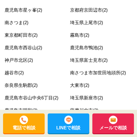
鹿児島市星ヶ峯(2)
京都府京田辺市(2)
南さつま(2)
埼玉県上尾市(2)
東京都町田市(2)
霧島市(2)
鹿児島市西谷山(2)
鹿児島市鴨池(2)
神戸市北区(2)
埼玉県富士見市(2)
越谷市(2)
南さつま市加世田地頭所(2)
奈良県生駒郡(2)
大東市(2)
鹿児島市谷山中央6丁目(2)
埼玉県新座市(2)
鹿児島市明和(2)
薩摩川内市(2)
鹿児島市皇徳寺台3丁目(2)
埼玉県鴻巣市(2)
電話で相談
LINEで相談
メールで相談
長泉町(2)
埼玉県熊谷市(2)