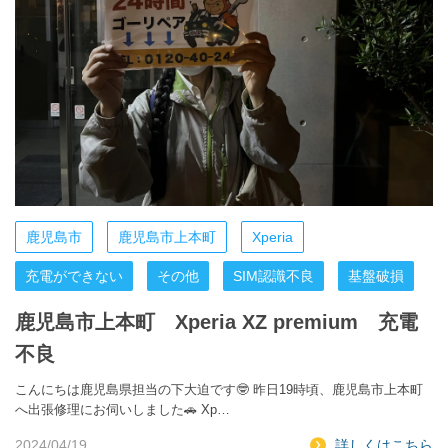
鹿児島市
鹿児島市上本町
Xperia
充電ができない
その他
SIM認識不良
基盤破損
鹿児島市上本町 Xperia XZ premium 充電
不良
こんにちは鹿児島県担当の下大迫です🤓 昨日19時頃、鹿児島市上本町
へ出張修理にお伺いしました🚗 Xp…
2024/04/19
詳しくはこちら