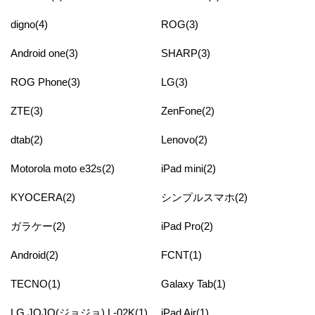
digno(4)
ROG(3)
Android one(3)
SHARP(3)
ROG Phone(3)
LG(3)
ZTE(3)
ZenFone(2)
dtab(2)
Lenovo(2)
Motorola moto e32s(2)
iPad mini(2)
KYOCERA(2)
シンプルスマホ(2)
ガラケー(2)
iPad Pro(2)
Android(2)
FCNT(1)
TECNO(1)
Galaxy Tab(1)
LG JOJO(ジョジョ) L-02K(1)
iPad Air(1)