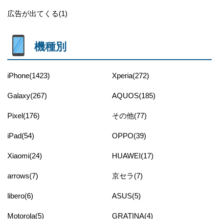
広告が出てくる(1)
機種別
iPhone(1423)
Xperia(272)
Galaxy(267)
AQUOS(185)
Pixel(176)
その他(77)
iPad(54)
OPPO(39)
Xiaomi(24)
HUAWEI(17)
arrows(7)
京セラ(7)
libero(6)
ASUS(5)
Motorola(5)
GRATINA(4)