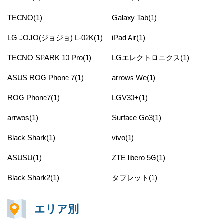
TECNO(1)
Galaxy Tab(1)
LG JOJO(ジョジョ) L-02K(1)
iPad Air(1)
TECNO SPARK 10 Pro(1)
LGエレクトロニクス(1)
ASUS ROG Phone 7(1)
arrows We(1)
ROG Phone7(1)
LGV30+(1)
arrwos(1)
Surface Go3(1)
Black Shark(1)
vivo(1)
ASUSU(1)
ZTE libero 5G(1)
Black Shark2(1)
タブレット(1)
エリア別