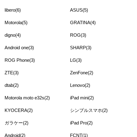
libero(6)
ASUS(5)
Motorola(5)
GRATINA(4)
digno(4)
ROG(3)
Android one(3)
SHARP(3)
ROG Phone(3)
LG(3)
ZTE(3)
ZenFone(2)
dtab(2)
Lenovo(2)
Motorola moto e32s(2)
iPad mini(2)
KYOCERA(2)
シンプルスマホ(2)
ガラケー(2)
iPad Pro(2)
Android(2)
FCNT(1)