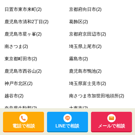
日置市東市来町(2)
京都府向日市(2)
鹿児島市清和2丁目(2)
葛飾区(2)
鹿児島市星ヶ峯(2)
京都府京田辺市(2)
南さつま(2)
埼玉県上尾市(2)
東京都町田市(2)
霧島市(2)
鹿児島市西谷山(2)
鹿児島市鴨池(2)
神戸市北区(2)
埼玉県富士見市(2)
越谷市(2)
南さつま市加世田地頭所(2)
奈良県生駒郡(2)
大東市(2)
鹿児島市谷山中央6丁目(2)
埼玉県新座市(2)
電話で相談
LINEで相談
メールで相談
鹿児島市明和(2)
薩摩川内市(2)