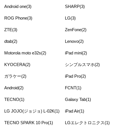
Android one(3)
SHARP(3)
ROG Phone(3)
LG(3)
ZTE(3)
ZenFone(2)
dtab(2)
Lenovo(2)
Motorola moto e32s(2)
iPad mini(2)
KYOCERA(2)
シンプルスマホ(2)
ガラケー(2)
iPad Pro(2)
Android(2)
FCNT(1)
TECNO(1)
Galaxy Tab(1)
LG JOJO(ジョジョ) L-02K(1)
iPad Air(1)
TECNO SPARK 10 Pro(1)
LGエレクトロニクス(1)