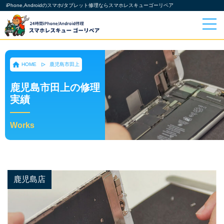
iPhone,Androidのスマホ/タブレット修理ならスマホレスキューゴーリペア
HOME
鹿児島市田上
鹿児島市田上の修理
実績
Works
鹿児島店