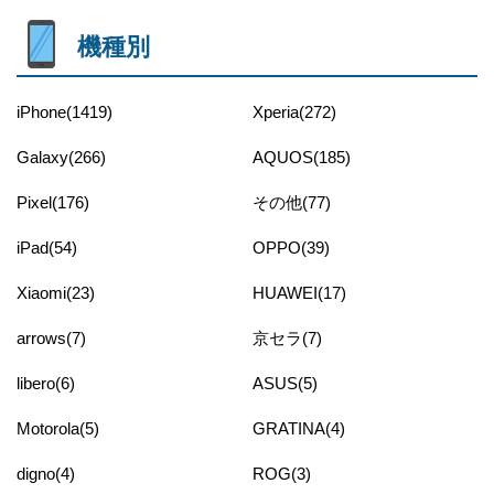
機種別
iPhone(1419)
Xperia(272)
Galaxy(266)
AQUOS(185)
Pixel(176)
その他(77)
iPad(54)
OPPO(39)
Xiaomi(23)
HUAWEI(17)
arrows(7)
京セラ(7)
libero(6)
ASUS(5)
Motorola(5)
GRATINA(4)
digno(4)
ROG(3)