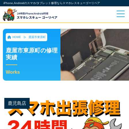
iPhone,Androidのスマホ/タブレット修理ならスマホレスキューゴーリペア
HOME
鹿屋市東原町
鹿屋市東原町の修理
実績
Works
鹿児島店