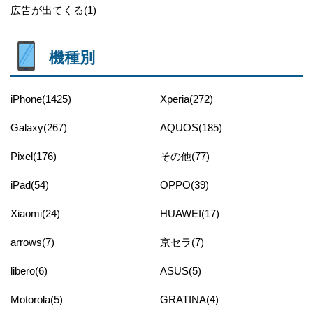
広告が出てくる(1)
機種別
iPhone(1425)
Xperia(272)
Galaxy(267)
AQUOS(185)
Pixel(176)
その他(77)
iPad(54)
OPPO(39)
Xiaomi(24)
HUAWEI(17)
arrows(7)
京セラ(7)
libero(6)
ASUS(5)
Motorola(5)
GRATINA(4)