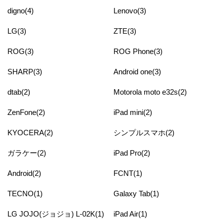
digno(4)
Lenovo(3)
LG(3)
ZTE(3)
ROG(3)
ROG Phone(3)
SHARP(3)
Android one(3)
dtab(2)
Motorola moto e32s(2)
ZenFone(2)
iPad mini(2)
KYOCERA(2)
シンプルスマホ(2)
ガラケー(2)
iPad Pro(2)
Android(2)
FCNT(1)
TECNO(1)
Galaxy Tab(1)
LG JOJO(ジョジョ) L-02K(1)
iPad Air(1)