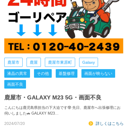
鹿屋市
鹿屋
鹿屋市東原町
Galaxy
液晶の異常
その他
基盤修理
画面が映らない
画面不良
鹿屋市・GALAXY M23 5G・画面不良
こんにちは鹿児島県担当の下大迫です🤓 先日、鹿屋市へ出張修理にお
伺いしました🚗 GALAXY M23…
2024/07/20
詳しくはこちら