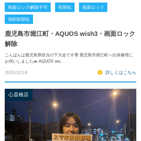
画面ロック解除不可
初期化
画面ロック
強制初期化
鹿児島市堀江町・AQUOS wish3・画面ロック
解除
こんばんは鹿児島県担当の下大迫です🤓 鹿児島市堀江町へ出張修理に
お伺いしました🚗 AQUOS wis…
2025/12/18
詳しくはこちら
心斎橋店