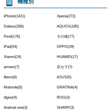
機種別
iPhone(1421)
Xperia(272)
Galaxy(266)
AQUOS(185)
Pixel(176)
その他(77)
iPad(54)
OPPO(39)
Xiaomi(24)
HUAWEI(17)
arrows(7)
京セラ(7)
libero(6)
ASUS(5)
Motorola(5)
GRATINA(4)
digno(4)
ROG(3)
Android one(3)
SHARP(3)