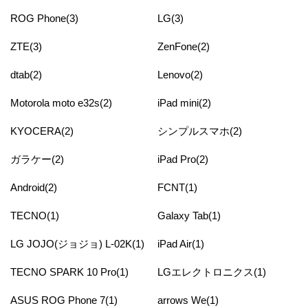
ROG Phone(3)
LG(3)
ZTE(3)
ZenFone(2)
dtab(2)
Lenovo(2)
Motorola moto e32s(2)
iPad mini(2)
KYOCERA(2)
シンプルスマホ(2)
ガラケー(2)
iPad Pro(2)
Android(2)
FCNT(1)
TECNO(1)
Galaxy Tab(1)
LG JOJO(ジョジョ) L-02K(1)
iPad Air(1)
TECNO SPARK 10 Pro(1)
LGエレクトロニクス(1)
ASUS ROG Phone 7(1)
arrows We(1)