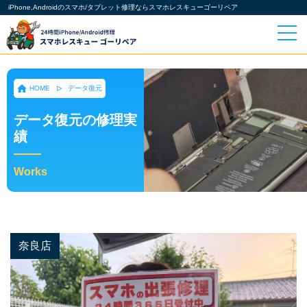
iPhone,Androidのスマホ/タブレット修理ならスマホレスキューゴーリペア
HOME
データ復元
データ復元の修理実
績
Works
奈良店