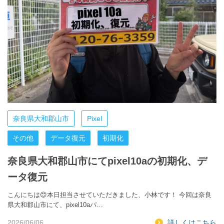
奈良県大和郡山市
Pixel
その他
データ復元
初期化
奈良県大和郡山市にてpixel10aの初期化、デ
ータ復元
こんにちは😊本日担当させていただきました、小林です！ 今回は奈良
県大和郡山市にて、pixel10aパ…
2026/06/06
詳しくはこちら