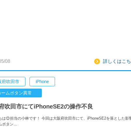
05/08
詳しくはこち
阪府吹田市
iPhone
ホームボタン異常
府吹田市にてiPhoneSE2の操作不良
ちは😊担当の小林です！ 今回は大阪府吹田市にて、iPhoneSE2を落とした影
ムボタン…