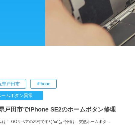
玉県戸田市
iPhone
ホームボタン異常
県戸田市でiPhone SE2のホームボタン修理
こんばんは！ GOリペアの木村です٩( ‘ω’ )و 今回は、突然ホームボタ…