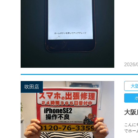
2026/
大
吹田店
大阪
こんに
でホー