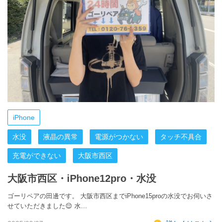
iPhone
水没
液晶の異常
電源がつかない
タッチ不具合
充電ができない
大阪市西区
大阪市西区・iPhone12pro・水没
ゴーリペアの田邊です。 大阪市西区までiPhone15proの水没でお伺いさ
せていただきました😌 水…