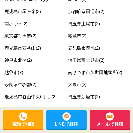
鹿児島市星ヶ峯(2)
京都府京田辺市(2)
南さつま(2)
埼玉県上尾市(2)
東京都町田市(2)
霧島市(2)
鹿児島市西谷山(2)
鹿児島市鴨池(2)
神戸市北区(2)
埼玉県富士見市(2)
越谷市(2)
南さつま市加世田地頭所(2)
奈良県生駒郡(2)
大東市(2)
鹿児島市谷山中央6丁目(2)
埼玉県新座市(2)
鹿児島市明和(2)
薩摩川内市(2)
鹿児島市皇徳寺台3丁目(2)
埼玉県鴻巣市(2)
電話で相談
LINEで相談
メールで相談