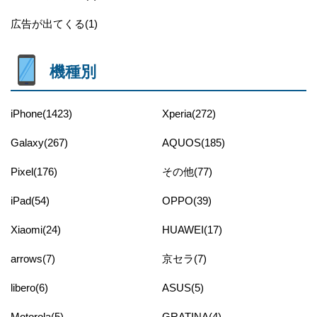
広告が出てくる(1)
機種別
iPhone(1423)
Xperia(272)
Galaxy(267)
AQUOS(185)
Pixel(176)
その他(77)
iPad(54)
OPPO(39)
Xiaomi(24)
HUAWEI(17)
arrows(7)
京セラ(7)
libero(6)
ASUS(5)
Motorola(5)
GRATINA(4)