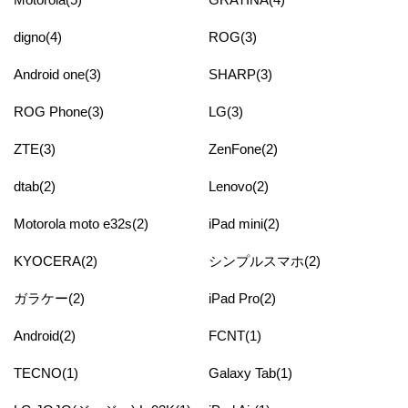
digno(4)
ROG(3)
Android one(3)
SHARP(3)
ROG Phone(3)
LG(3)
ZTE(3)
ZenFone(2)
dtab(2)
Lenovo(2)
Motorola moto e32s(2)
iPad mini(2)
KYOCERA(2)
シンプルスマホ(2)
ガラケー(2)
iPad Pro(2)
Android(2)
FCNT(1)
TECNO(1)
Galaxy Tab(1)