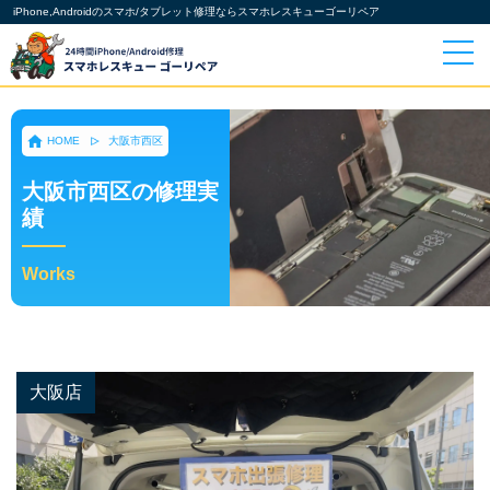
iPhone,Androidのスマホ/タブレット修理ならスマホレスキューゴーリペア
HOME
大阪市西区
大阪市西区の修理実
績
Works
大阪店