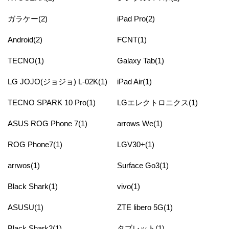
ガラケー(2)
iPad Pro(2)
Android(2)
FCNT(1)
TECNO(1)
Galaxy Tab(1)
LG JOJO(ジョジョ) L-02K(1)
iPad Air(1)
TECNO SPARK 10 Pro(1)
LGエレクトロニクス(1)
ASUS ROG Phone 7(1)
arrows We(1)
ROG Phone7(1)
LGV30+(1)
arrwos(1)
Surface Go3(1)
Black Shark(1)
vivo(1)
ASUSU(1)
ZTE libero 5G(1)
Black Shark2(1)
タブレット(1)