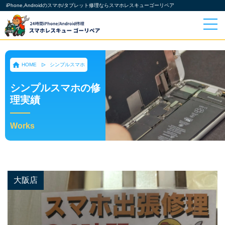
iPhone,Androidのスマホ/タブレット修理ならスマホレスキューゴーリペア
HOME
シンプルスマホ
シンプルスマホの修
理実績
Works
大阪店