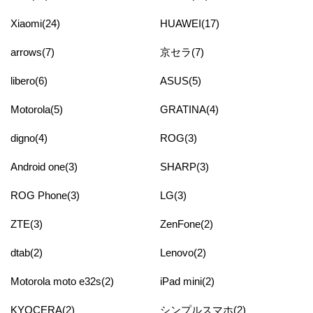
Xiaomi(24)
HUAWEI(17)
arrows(7)
京セラ(7)
libero(6)
ASUS(5)
Motorola(5)
GRATINA(4)
digno(4)
ROG(3)
Android one(3)
SHARP(3)
ROG Phone(3)
LG(3)
ZTE(3)
ZenFone(2)
dtab(2)
Lenovo(2)
Motorola moto e32s(2)
iPad mini(2)
KYOCERA(2)
シンプルスマホ(2)