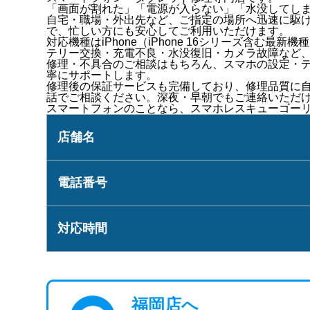
「画面が割れた」「電源が入らない」「水没してし
自宅・職場・外出先など、ご指定の場所へ迅速に駆
で、忙しい方にも安心してご利用いただけます。
対応機種は
iPhone（iPhone 16シリーズ含む最新機
テリー交換・充電不良・水没復旧・カメラ故障
など
修理・不具合のご相談はもちろん、
スマホの設定・
寧にサポートします。
修理後の
保証サービス
も完備しており、修理品質に
話でご相談ください。
深夜・早朝でもご連絡いただ
スマートフォンのことなら、
スマホレスキューゴー
店舗名
電話番号
対応時間
福岡店へ