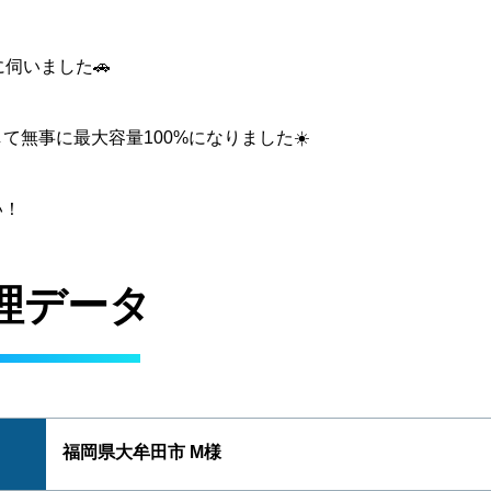
に伺いました🚗
て無事に最大容量100%になりました☀️
い！
理データ
福岡県大牟田市 M様