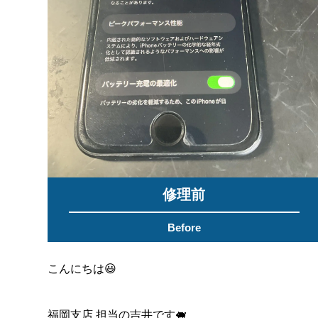
修理前
Before
こんにちは😃
福岡支店 担当の吉井です🐖