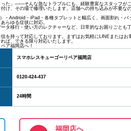
まった」
——そんな急なトラブルにも、経験豊富なスタッフが
け付け
、その場で修理いたします。店舗への持ち込みが不要な
種）・Android・iPad・各種タブレット
と幅広く、
画面割れ・バ
、あらゆる症状に対応。
データ移行・使い方のレクチャー
など、日常的なお困りごとも
自信を持って対応しております。
まずはお気軽にLINEまたはお
ければ、できる限り対応いたします。
リペア福岡店
へ！
スマホレスキューゴーリペア福岡店
0120-424-437
24時間
福岡店へ