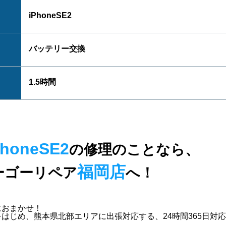
iPhoneSE2
バッテリー交換
1.5時間
PhoneSE2
の修理のことなら、
福岡店
ーゴーリペア
へ！
におまかせ！
をはじめ、熊本県北部エリア
に出張対応する、
24時間365日対応