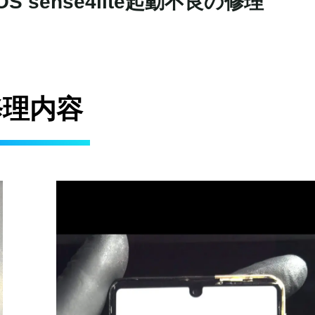
sense4lite起動不良の修理
修理内容