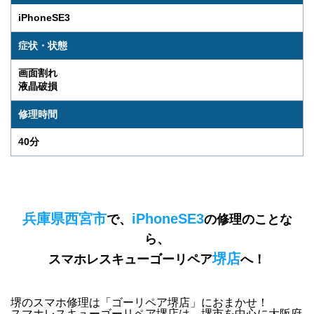
iPhoneSE3
症状・状態
画面割れ
液晶破損
修理時間
40分
兵庫県西宮市
iPhoneSE3
で、
の修理のことな
ら、
堺店
スマホレスキューゴーリペア
へ！
堺のスマホ修理は「ゴーリペア堺店」におまかせ！
スマホレスキューゴーリペア堺店は、
堺市を中心に大阪府