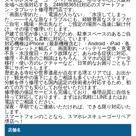
全域
へ出張対応する、24時間365日対応のスマートフォ
ン・タブレット修理専門店です。
「画面が割れた」「電源が入らない」「水没してしまっ
た」
——そんな急なトラブルにも、経験豊富なスタッフが
ご自宅・職場・外出先など、ご指定の場所へ迅速に駆け付
け
、その場で修理いたします。
戸建て住宅が多いエリアのため、駐車スペースのあるご自
宅での修理にも柔軟に対応しています。
対応機種は
iPhone（最新機種含む）・Android・iPad・各
種タブレット
と幅広く、
画面割れ・バッテリー交換・充電
不良・水没復旧・カメラ故障
など、あらゆる症状に対応。
修理・不具合のご相談はもちろん、
スマホの設定・データ
移行・使い方のレクチャー
など、日常的なお困りごとも丁
寧にサポートします。
歴史ある寺社や世界遺産が点在する堺エリアでは、
お出か
け・観光中の落下
によるご相談も多くいただいています。
分解を伴う修理でも国内認定の技術者が対応するため、初
めての方でも安心してお任せいただけます。
修理後の
保証サービス
も完備しており、修理品質に自信を
持って対応しております。
まずはお気軽にLINEまたはお
電話でご相談ください。
深夜・早朝でもご連絡いただければ、できる限り対応いた
します。
スマートフォンのことなら、
スマホレスキューゴーリペア
堺店
へ！
店舗名