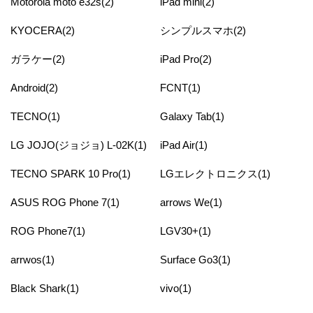
Motorola moto e32s(2)
iPad mini(2)
KYOCERA(2)
シンプルスマホ(2)
ガラケー(2)
iPad Pro(2)
Android(2)
FCNT(1)
TECNO(1)
Galaxy Tab(1)
LG JOJO(ジョジョ) L-02K(1)
iPad Air(1)
TECNO SPARK 10 Pro(1)
LGエレクトロニクス(1)
ASUS ROG Phone 7(1)
arrows We(1)
ROG Phone7(1)
LGV30+(1)
arrwos(1)
Surface Go3(1)
Black Shark(1)
vivo(1)