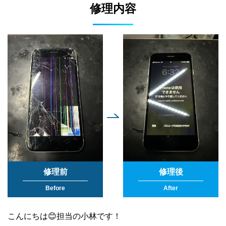
修理内容
修理前
修理後
Before
After
こんにちは😊担当の小林です！