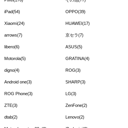
iPad(54)
OPPO(39)
Xiaomi(24)
HUAWEI(17)
arrows(7)
京セラ(7)
libero(6)
ASUS(5)
Motorola(5)
GRATINA(4)
digno(4)
ROG(3)
Android one(3)
SHARP(3)
ROG Phone(3)
LG(3)
ZTE(3)
ZenFone(2)
dtab(2)
Lenovo(2)