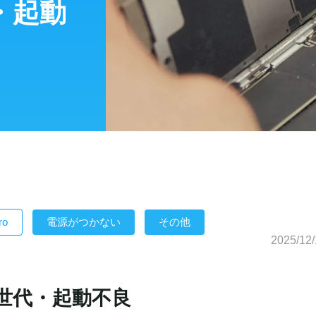
代・起動
ro
電源がつかない
その他
2025/12/
 第3世代・起動不良