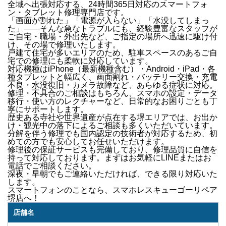
全域
へ出張対応する、24時間365日対応のスマートフォ
ン・タブレット修理専門店です。
「画面が割れた」「電源が入らない」「水没してしまっ
た」
——そんな急なトラブルにも、経験豊富なスタッフが
ご自宅・職場・外出先など、ご指定の場所へ迅速に駆け付
け
、その場で修理いたします。
戸建て住宅が多いエリアのため、駐車スペースのあるご自
宅での修理にも柔軟に対応しています。
対応機種は
iPhone（最新機種含む）・Android・iPad・各
種タブレット
と幅広く、
画面割れ・バッテリー交換・充電
不良・水没復旧・カメラ故障
など、あらゆる症状に対応。
修理・不具合のご相談はもちろん、
スマホの設定・データ
移行・使い方のレクチャー
など、日常的なお困りごとも丁
寧にサポートします。
歴史ある寺社や世界遺産が点在する堺エリアでは、
お出か
け・観光中の落下
によるご相談も多くいただいています。
分解を伴う修理でも国内認定の技術者が対応するため、初
めての方でも安心してお任せいただけます。
修理後の
保証サービス
も完備しており、修理品質に自信を
持って対応しております。
まずはお気軽にLINEまたはお
電話でご相談ください。
深夜・早朝でもご連絡いただければ、できる限り対応いた
します。
スマートフォンのことなら、
スマホレスキューゴーリペア
堺店
へ！
店舗名