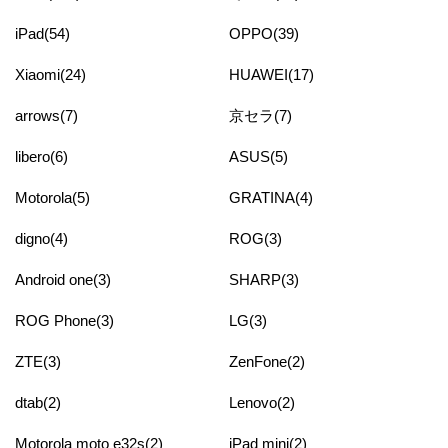
iPad(54)
OPPO(39)
Xiaomi(24)
HUAWEI(17)
arrows(7)
京セラ(7)
libero(6)
ASUS(5)
Motorola(5)
GRATINA(4)
digno(4)
ROG(3)
Android one(3)
SHARP(3)
ROG Phone(3)
LG(3)
ZTE(3)
ZenFone(2)
dtab(2)
Lenovo(2)
Motorola moto e32s(2)
iPad mini(2)