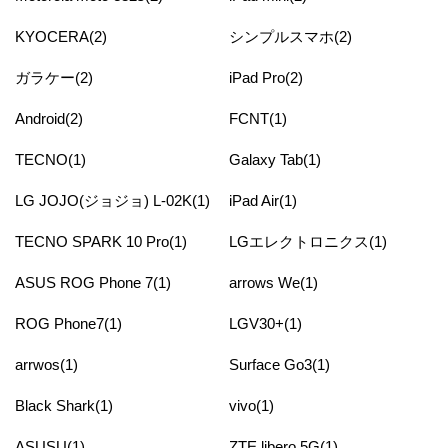
KYOCERA(2)
シンプルスマホ(2)
ガラケー(2)
iPad Pro(2)
Android(2)
FCNT(1)
TECNO(1)
Galaxy Tab(1)
LG JOJO(ジョジョ) L-02K(1)
iPad Air(1)
TECNO SPARK 10 Pro(1)
LGエレクトロニクス(1)
ASUS ROG Phone 7(1)
arrows We(1)
ROG Phone7(1)
LGV30+(1)
arrwos(1)
Surface Go3(1)
Black Shark(1)
vivo(1)
ASUSU(1)
ZTE libero 5G(1)