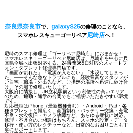
奈良県奈良市
galaxyS25
で、
の修理のことなら、
尼崎店
スマホレスキューゴーリペア
へ！
尼崎のスマホ修理は「ゴーリペア尼崎店」におまかせ！
スマホレスキューゴーリペア尼崎店は、
尼崎市を中心に兵
庫県全域
へ出張対応する、24時間365日対応のスマートフ
ォン・タブレット修理専門店です。
「画面が割れた」「電源が入らない」「水没してしまっ
た」
——そんな急なトラブルにも、経験豊富なスタッフが
ご自宅・職場・外出先など、ご指定の場所へ迅速に駆け付
け
、その場で修理いたします。
大阪府に隣接し、JR立花駅前という利便性の高いエリア
のため、通勤・通学の合間でもご相談いただきやすい環境
です。
対応機種は
iPhone（最新機種含む）・Android・iPad・各
種タブレット
と幅広く、
画面割れ・バッテリー交換・充電
不良・水没復旧・カメラ故障
など、あらゆる症状に対応。
修理・不具合のご相談はもちろん、
スマホの設定・データ
移行・使い方のレクチャー
など、日常的なお困りごとも丁
寧にサポートします。