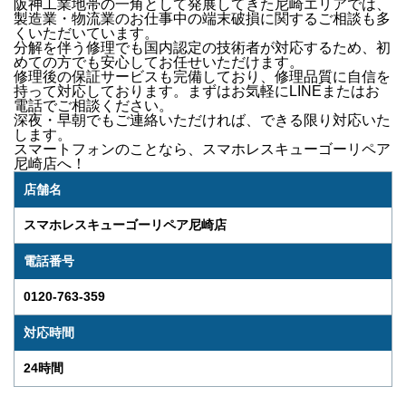
阪神工業地帯の一角として発展してきた尼崎エリアでは、
製造業・物流業のお仕事中の端末破損
に関するご相談も多
くいただいています。
分解を伴う修理でも国内認定の技術者が対応するため、初
めての方でも安心してお任せいただけます。
修理後の
保証サービス
も完備しており、修理品質に自信を
持って対応しております。
まずはお気軽にLINEまたはお
電話でご相談ください。
深夜・早朝でもご連絡いただければ、できる限り対応いた
します。
スマートフォンのことなら、
スマホレスキューゴーリペア
尼崎店
へ！
店舗名
スマホレスキューゴーリペア尼崎店
電話番号
0120-763-359
対応時間
24時間