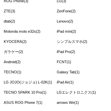
ROG Phone(3)
LG(3)
ZTE(3)
ZenFone(2)
dtab(2)
Lenovo(2)
Motorola moto e32s(2)
iPad mini(2)
KYOCERA(2)
シンプルスマホ(2)
ガラケー(2)
iPad Pro(2)
Android(2)
FCNT(1)
TECNO(1)
Galaxy Tab(1)
LG JOJO(ジョジョ) L-02K(1)
iPad Air(1)
TECNO SPARK 10 Pro(1)
LGエレクトロニクス(1)
ASUS ROG Phone 7(1)
arrows We(1)