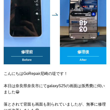
修理前
修理後
Before
After
こんにちはGoRepair尼崎の堤です！
本日は奈良県奈良市にてgalaxyS25の画面は孫秀費に伺い
ました😀
落とされて背面も画面も割られていましたが、無事に修理