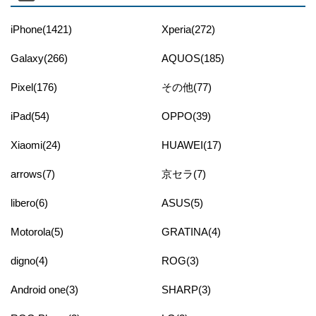
iPhone(1421)
Xperia(272)
Galaxy(266)
AQUOS(185)
Pixel(176)
その他(77)
iPad(54)
OPPO(39)
Xiaomi(24)
HUAWEI(17)
arrows(7)
京セラ(7)
libero(6)
ASUS(5)
Motorola(5)
GRATINA(4)
digno(4)
ROG(3)
Android one(3)
SHARP(3)