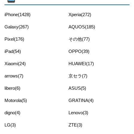
iPhone(1428)
Xperia(272)
Galaxy(267)
AQUOS(185)
Pixel(176)
その他(77)
iPad(54)
OPPO(39)
Xiaomi(24)
HUAWEI(17)
arrows(7)
京セラ(7)
libero(6)
ASUS(5)
Motorola(5)
GRATINA(4)
digno(4)
Lenovo(3)
LG(3)
ZTE(3)