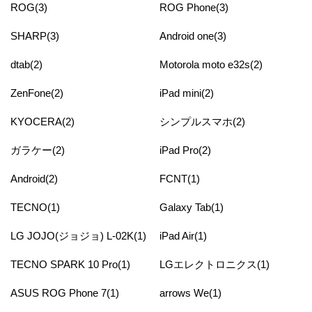
ROG(3)
ROG Phone(3)
SHARP(3)
Android one(3)
dtab(2)
Motorola moto e32s(2)
ZenFone(2)
iPad mini(2)
KYOCERA(2)
シンプルスマホ(2)
ガラケー(2)
iPad Pro(2)
Android(2)
FCNT(1)
TECNO(1)
Galaxy Tab(1)
LG JOJO(ジョジョ) L-02K(1)
iPad Air(1)
TECNO SPARK 10 Pro(1)
LGエレクトロニクス(1)
ASUS ROG Phone 7(1)
arrows We(1)