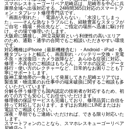
スマホレスキューゴーリペア尼崎店は、
尼崎市を中心に兵
庫県全域
へ出張対応する、24時間365日対応のスマートフ
ォン・タブレット修理専門店です。
「画面が割れた」「電源が入らない」「水没してしまっ
た」
——そんな急なトラブルにも、経験豊富なスタッフが
ご自宅・職場・外出先など、ご指定の場所へ迅速に駆け付
け
、その場で修理いたします。
大阪府に隣接し、JR立花駅前という利便性の高いエリア
のため、通勤・通学の合間でもご相談いただきやすい環境
です。
対応機種は
iPhone（最新機種含む）・Android・iPad・各
種タブレット
と幅広く、
画面割れ・バッテリー交換・充電
不良・水没復旧・カメラ故障
など、あらゆる症状に対応。
修理・不具合のご相談はもちろん、
スマホの設定・データ
移行・使い方のレクチャー
など、日常的なお困りごとも丁
寧にサポートします。
阪神工業地帯の一角として発展してきた尼崎エリアでは、
製造業・物流業のお仕事中の端末破損
に関するご相談も多
くいただいています。
分解を伴う修理でも国内認定の技術者が対応するため、初
めての方でも安心してお任せいただけます。
修理後の
保証サービス
も完備しており、修理品質に自信を
持って対応しております。
まずはお気軽にLINEまたはお
電話でご相談ください。
深夜・早朝でもご連絡いただければ、できる限り対応いた
します。
スマートフォンのことなら、
スマホレスキューゴーリペア
尼崎店
へ！