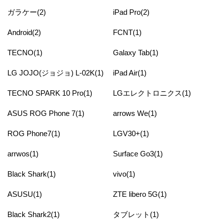
ガラケー(2)
iPad Pro(2)
Android(2)
FCNT(1)
TECNO(1)
Galaxy Tab(1)
LG JOJO(ジョジョ) L-02K(1)
iPad Air(1)
TECNO SPARK 10 Pro(1)
LGエレクトロニクス(1)
ASUS ROG Phone 7(1)
arrows We(1)
ROG Phone7(1)
LGV30+(1)
arrwos(1)
Surface Go3(1)
Black Shark(1)
vivo(1)
ASUSU(1)
ZTE libero 5G(1)
Black Shark2(1)
タブレット(1)