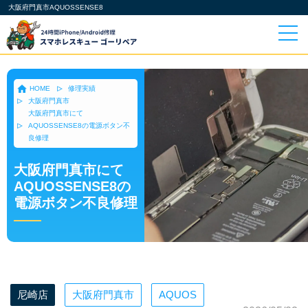
大阪府門真市AQUOSSENSE8
HOME
修理実績
大阪府門真市
大阪府門真市にて
AQUOSSENSE8の電源ボタン不
良修理
大阪府門真市にて
AQUOSSENSE8の
電源ボタン不良修理
尼崎店
大阪府門真市
AQUOS