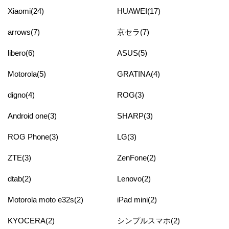
Xiaomi(24)
HUAWEI(17)
arrows(7)
京セラ(7)
libero(6)
ASUS(5)
Motorola(5)
GRATINA(4)
digno(4)
ROG(3)
Android one(3)
SHARP(3)
ROG Phone(3)
LG(3)
ZTE(3)
ZenFone(2)
dtab(2)
Lenovo(2)
Motorola moto e32s(2)
iPad mini(2)
KYOCERA(2)
シンプルスマホ(2)