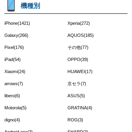
機種別
iPhone(1421)
Xperia(272)
Galaxy(266)
AQUOS(185)
Pixel(176)
その他(77)
iPad(54)
OPPO(39)
Xiaomi(24)
HUAWEI(17)
arrows(7)
京セラ(7)
libero(6)
ASUS(5)
Motorola(5)
GRATINA(4)
digno(4)
ROG(3)
Android one(3)
SHARP(3)