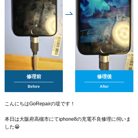
修理前
修理後
Before
After
こんにちはGoRepairの堤です！
本日は大阪府高槻市にてiphone8の充電不良修理に伺いま
した😀