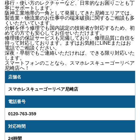
移行・使い方のレクチャー
など、日常的なお困りごとも丁
寧にサポートします。
阪神工業地帯の一角として発展してきた尼崎エリアでは、
製造業・物流業のお仕事中の端末破損
に関するご相談も多
くいただいています。
分解を伴う修理でも国内認定の技術者が対応するため、初
めての方でも安心してお任せいただけます。
修理後の
保証サービス
も完備しており、修理品質に自信を
持って対応しております。
まずはお気軽にLINEまたはお
電話でご相談ください。
深夜・早朝でもご連絡いただければ、できる限り対応いた
します。
スマートフォンのことなら、
スマホレスキューゴーリペア
尼崎店
へ！
店舗名
スマホレスキューゴーリペア尼崎店
電話番号
0120-763-359
対応時間
24時間