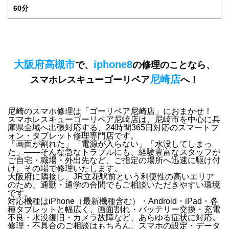
60分
大阪府高槻市
iphone8
で、
の修理のことなら、
尼崎店
スマホレスキューゴーリペア
へ！
尼崎のスマホ修理は「ゴーリペア尼崎店」におまかせ！
スマホレスキューゴーリペア尼崎店は、
尼崎市を中心に兵
庫県全域
へ出張対応する、24時間365日対応のスマートフ
ォン・タブレット修理専門店です。
「画面が割れた」「電源が入らない」「水没してしまっ
た」
——そんな急なトラブルにも、経験豊富なスタッフが
ご自宅・職場・外出先など、ご指定の場所へ迅速に駆け付
け
、その場で修理いたします。
大阪府に隣接し、JR立花駅前という利便性の高いエリア
のため、通勤・通学の合間でもご相談いただきやすい環境
です。
対応機種は
iPhone（最新機種含む）・Android・iPad・各
種タブレット
と幅広く、
画面割れ・バッテリー交換・充電
不良・水没復旧・カメラ故障
など、あらゆる症状に対応。
修理・不具合のご相談はもちろん、
スマホの設定・データ