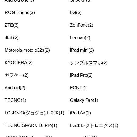
ROG Phone(3)
LG(3)
ZTE(3)
ZenFone(2)
dtab(2)
Lenovo(2)
Motorola moto e32s(2)
iPad mini(2)
KYOCERA(2)
シンプルスマホ(2)
ガラケー(2)
iPad Pro(2)
Android(2)
FCNT(1)
TECNO(1)
Galaxy Tab(1)
LG JOJO(ジョジョ) L-02K(1)
iPad Air(1)
TECNO SPARK 10 Pro(1)
LGエレクトロニクス(1)