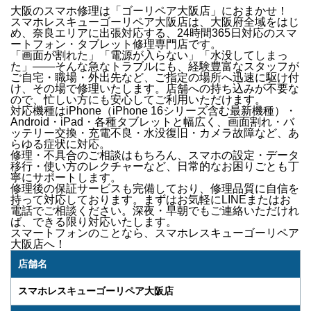
大阪のスマホ修理は「ゴーリペア大阪店」におまかせ！
スマホレスキューゴーリペア大阪店は、
大阪府全域をはじ
め、奈良エリア
に出張対応する、
24時間365日対応
のスマ
ートフォン・タブレット修理専門店です。
「画面が割れた」「電源が入らない」「水没してしまっ
た」
——そんな急なトラブルにも、経験豊富なスタッフが
ご自宅・職場・外出先など、ご指定の場所へ迅速に駆け付
け
、その場で修理いたします。店舗への持ち込みが不要な
ので、忙しい方にも安心してご利用いただけます。
対応機種は
iPhone（iPhone 16シリーズ含む最新機種）・
Android・iPad・各種タブレット
と幅広く、
画面割れ・バ
ッテリー交換・充電不良・水没復旧・カメラ故障
など、あ
らゆる症状に対応。
修理・不具合のご相談はもちろん、
スマホの設定・データ
移行・使い方のレクチャー
など、日常的なお困りごとも丁
寧にサポートします。
修理後の
保証サービス
も完備しており、修理品質に自信を
持って対応しております。
まずはお気軽にLINEまたはお
電話でご相談ください。
深夜・早朝でもご連絡いただけれ
ば、できる限り対応いたします。
スマートフォンのことなら、
スマホレスキューゴーリペア
大阪店
へ！
店舗名
スマホレスキューゴーリペア大阪店