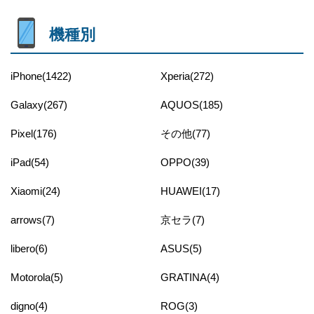
機種別
iPhone(1422)
Xperia(272)
Galaxy(267)
AQUOS(185)
Pixel(176)
その他(77)
iPad(54)
OPPO(39)
Xiaomi(24)
HUAWEI(17)
arrows(7)
京セラ(7)
libero(6)
ASUS(5)
Motorola(5)
GRATINA(4)
digno(4)
ROG(3)