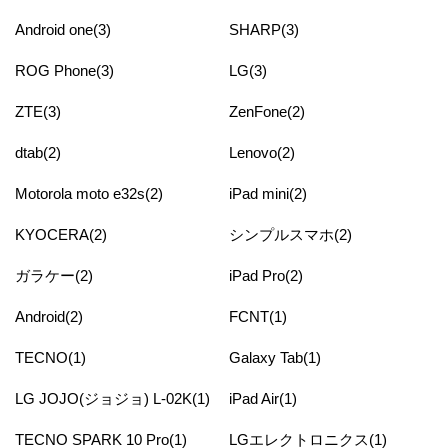
Android one(3)
SHARP(3)
ROG Phone(3)
LG(3)
ZTE(3)
ZenFone(2)
dtab(2)
Lenovo(2)
Motorola moto e32s(2)
iPad mini(2)
KYOCERA(2)
シンプルスマホ(2)
ガラケー(2)
iPad Pro(2)
Android(2)
FCNT(1)
TECNO(1)
Galaxy Tab(1)
LG JOJO(ジョジョ) L-02K(1)
iPad Air(1)
TECNO SPARK 10 Pro(1)
LGエレクトロニクス(1)