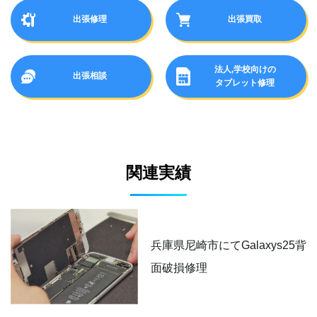
出張修理
出張買取
法人,学校向けの
出張相談
タブレット修理
関連実績
兵庫県尼崎市にてGalaxys25背
面破損修理