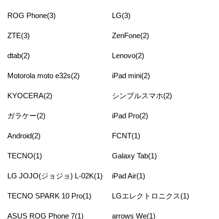
ROG Phone(3)
LG(3)
ZTE(3)
ZenFone(2)
dtab(2)
Lenovo(2)
Motorola moto e32s(2)
iPad mini(2)
KYOCERA(2)
シンプルスマホ(2)
ガラケー(2)
iPad Pro(2)
Android(2)
FCNT(1)
TECNO(1)
Galaxy Tab(1)
LG JOJO(ジョジョ) L-02K(1)
iPad Air(1)
TECNO SPARK 10 Pro(1)
LGエレクトロニクス(1)
ASUS ROG Phone 7(1)
arrows We(1)