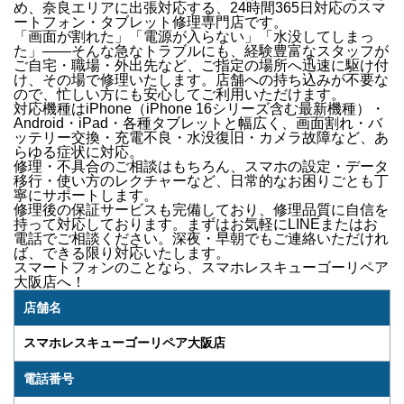
め、奈良エリア
に出張対応する、
24時間365日対応
のスマ
ートフォン・タブレット修理専門店です。
「画面が割れた」「電源が入らない」「水没してしまっ
た」
——そんな急なトラブルにも、経験豊富なスタッフが
ご自宅・職場・外出先など、ご指定の場所へ迅速に駆け付
け
、その場で修理いたします。店舗への持ち込みが不要な
ので、忙しい方にも安心してご利用いただけます。
対応機種は
iPhone（iPhone 16シリーズ含む最新機種）・
Android・iPad・各種タブレット
と幅広く、
画面割れ・バ
ッテリー交換・充電不良・水没復旧・カメラ故障
など、あ
らゆる症状に対応。
修理・不具合のご相談はもちろん、
スマホの設定・データ
移行・使い方のレクチャー
など、日常的なお困りごとも丁
寧にサポートします。
修理後の
保証サービス
も完備しており、修理品質に自信を
持って対応しております。
まずはお気軽にLINEまたはお
電話でご相談ください。
深夜・早朝でもご連絡いただけれ
ば、できる限り対応いたします。
スマートフォンのことなら、
スマホレスキューゴーリペア
大阪店
へ！
店舗名
スマホレスキューゴーリペア大阪店
電話番号