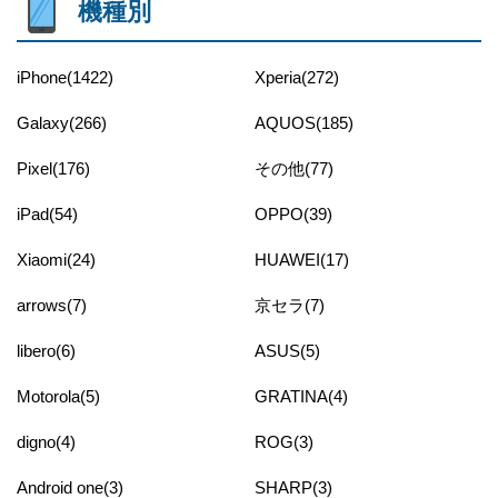
機種別
iPhone(1422)
Xperia(272)
Galaxy(266)
AQUOS(185)
Pixel(176)
その他(77)
iPad(54)
OPPO(39)
Xiaomi(24)
HUAWEI(17)
arrows(7)
京セラ(7)
libero(6)
ASUS(5)
Motorola(5)
GRATINA(4)
digno(4)
ROG(3)
Android one(3)
SHARP(3)