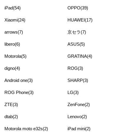
iPad(54)
OPPO(39)
Xiaomi(24)
HUAWEI(17)
arrows(7)
京セラ(7)
libero(6)
ASUS(5)
Motorola(5)
GRATINA(4)
digno(4)
ROG(3)
Android one(3)
SHARP(3)
ROG Phone(3)
LG(3)
ZTE(3)
ZenFone(2)
dtab(2)
Lenovo(2)
Motorola moto e32s(2)
iPad mini(2)