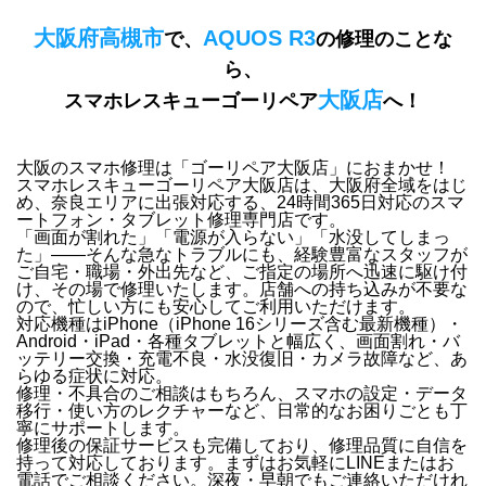
大阪府高槻市
AQUOS R3
で、
の修理のことな
ら、
大阪店
スマホレスキューゴーリペア
へ！
大阪のスマホ修理は「ゴーリペア大阪店」におまかせ！
スマホレスキューゴーリペア大阪店は、
大阪府全域をはじ
め、奈良エリア
に出張対応する、
24時間365日対応
のスマ
ートフォン・タブレット修理専門店です。
「画面が割れた」「電源が入らない」「水没してしまっ
た」
——そんな急なトラブルにも、経験豊富なスタッフが
ご自宅・職場・外出先など、ご指定の場所へ迅速に駆け付
け
、その場で修理いたします。店舗への持ち込みが不要な
ので、忙しい方にも安心してご利用いただけます。
対応機種は
iPhone（iPhone 16シリーズ含む最新機種）・
Android・iPad・各種タブレット
と幅広く、
画面割れ・バ
ッテリー交換・充電不良・水没復旧・カメラ故障
など、あ
らゆる症状に対応。
修理・不具合のご相談はもちろん、
スマホの設定・データ
移行・使い方のレクチャー
など、日常的なお困りごとも丁
寧にサポートします。
修理後の
保証サービス
も完備しており、修理品質に自信を
持って対応しております。
まずはお気軽にLINEまたはお
電話でご相談ください。
深夜・早朝でもご連絡いただけれ