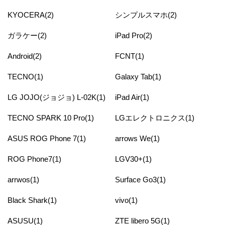
KYOCERA(2)
シンプルスマホ(2)
ガラケー(2)
iPad Pro(2)
Android(2)
FCNT(1)
TECNO(1)
Galaxy Tab(1)
LG JOJO(ジョジョ) L-02K(1)
iPad Air(1)
TECNO SPARK 10 Pro(1)
LGエレクトロニクス(1)
ASUS ROG Phone 7(1)
arrows We(1)
ROG Phone7(1)
LGV30+(1)
arrwos(1)
Surface Go3(1)
Black Shark(1)
vivo(1)
ASUSU(1)
ZTE libero 5G(1)