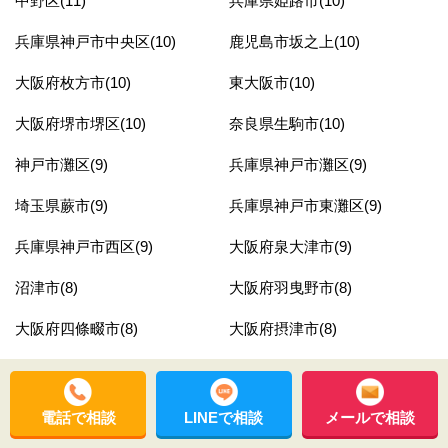
中野区(11)
兵庫県姫路市(10)
兵庫県神戸市中央区(10)
鹿児島市坂之上(10)
大阪府枚方市(10)
東大阪市(10)
大阪府堺市堺区(10)
奈良県生駒市(10)
神戸市灘区(9)
兵庫県神戸市灘区(9)
埼玉県蕨市(9)
兵庫県神戸市東灘区(9)
兵庫県神戸市西区(9)
大阪府泉大津市(9)
沼津市(8)
大阪府羽曳野市(8)
大阪府四條畷市(8)
大阪府摂津市(8)
堺市西区(8)
大阪市天王寺区(8)
大阪府八尾市(8)
京都市下京区(8)
電話で相談
LINEで相談
メールで相談