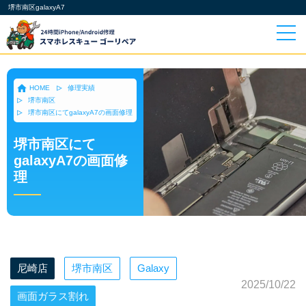
堺市南区galaxyA7
HOME
修理実績
堺市南区
堺市南区にてgalaxyA7の画面修理
堺市南区にて
galaxyA7の画面修
理
尼崎店
堺市南区
Galaxy
2025/10/22
画面ガラス割れ