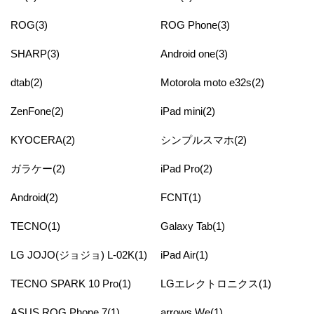
ROG(3)
ROG Phone(3)
SHARP(3)
Android one(3)
dtab(2)
Motorola moto e32s(2)
ZenFone(2)
iPad mini(2)
KYOCERA(2)
シンプルスマホ(2)
ガラケー(2)
iPad Pro(2)
Android(2)
FCNT(1)
TECNO(1)
Galaxy Tab(1)
LG JOJO(ジョジョ) L-02K(1)
iPad Air(1)
TECNO SPARK 10 Pro(1)
LGエレクトロニクス(1)
ASUS ROG Phone 7(1)
arrows We(1)