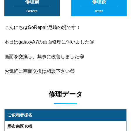
修理前
修理後
Before
After
こんにちはGoRepair尼崎の堤です！
本日はgalaxyA7の画面修理に伺いました😀
画面を交換し、無事に改善しました😀
お気軽に画面交換は相談下さい😊
修理データ
ご依頼者様名
堺市南区 K様