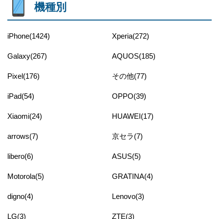
機種別
iPhone(1424)
Xperia(272)
Galaxy(267)
AQUOS(185)
Pixel(176)
その他(77)
iPad(54)
OPPO(39)
Xiaomi(24)
HUAWEI(17)
arrows(7)
京セラ(7)
libero(6)
ASUS(5)
Motorola(5)
GRATINA(4)
digno(4)
Lenovo(3)
LG(3)
ZTE(3)