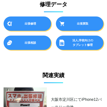
修理データ
出張修理
出張買取
法人,学校向けの
出張相談
タブレット修理
関連実績
大阪市淀川区にてiPhone12バ