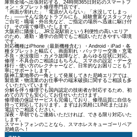
庫県全域
へ出張対応する、24時間365日対応のスマートフ
ォン・タブレット修理専門店です。
「画面が割れた」「電源が入らない」「水没してしまっ
た」
——そんな急なトラブルにも、経験豊富なスタッフが
ご自宅・職場・外出先など、ご指定の場所へ迅速に駆け付
け
、その場で修理いたします。
大阪府に隣接し、JR立花駅前という利便性の高いエリア
のため、通勤・通学の合間でもご相談いただきやすい環境
です。
対応機種は
iPhone（最新機種含む）・Android・iPad・各
種タブレット
と幅広く、
画面割れ・バッテリー交換・充電
不良・水没復旧・カメラ故障
など、あらゆる症状に対応。
修理・不具合のご相談はもちろん、
スマホの設定・データ
移行・使い方のレクチャー
など、日常的なお困りごとも丁
寧にサポートします。
阪神工業地帯の一角として発展してきた尼崎エリアでは、
製造業・物流業のお仕事中の端末破損
に関するご相談も多
くいただいています。
分解を伴う修理でも国内認定の技術者が対応するため、初
めての方でも安心してお任せいただけます。
修理後の
保証サービス
も完備しており、修理品質に自信を
持って対応しております。
まずはお気軽にLINEまたはお
電話でご相談ください。
深夜・早朝でもご連絡いただければ、できる限り対応いた
します。
スマートフォンのことなら、
スマホレスキューゴーリペア
尼崎店
へ！