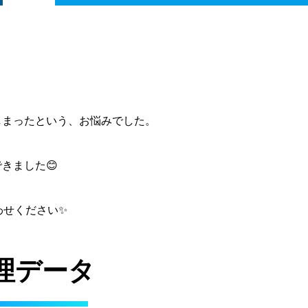
しまったという、お悩みでした。
きました😊
わせください✨
理データ