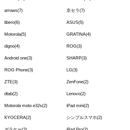
arrows(7)
京セラ(7)
libero(6)
ASUS(5)
Motorola(5)
GRATINA(4)
digno(4)
ROG(3)
Android one(3)
SHARP(3)
ROG Phone(3)
LG(3)
ZTE(3)
ZenFone(2)
dtab(2)
Lenovo(2)
Motorola moto e32s(2)
iPad mini(2)
KYOCERA(2)
シンプルスマホ(2)
ガラケー(2)
iPad Pro(2)