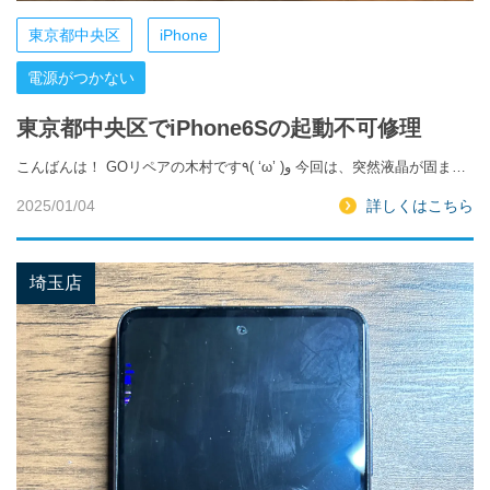
東京都中央区
iPhone
電源がつかない
東京都中央区でiPhone6Sの起動不可修理
こんばんは！ GOリペアの木村です٩( ‘ω’ )و 今回は、突然液晶が固ま…
2025/01/04
詳しくはこちら
埼玉店