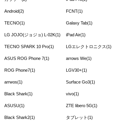
Android(2)
FCNT(1)
TECNO(1)
Galaxy Tab(1)
LG JOJO(ジョジョ) L-02K(1)
iPad Air(1)
TECNO SPARK 10 Pro(1)
LGエレクトロニクス(1)
ASUS ROG Phone 7(1)
arrows We(1)
ROG Phone7(1)
LGV30+(1)
arrwos(1)
Surface Go3(1)
Black Shark(1)
vivo(1)
ASUSU(1)
ZTE libero 5G(1)
Black Shark2(1)
タブレット(1)